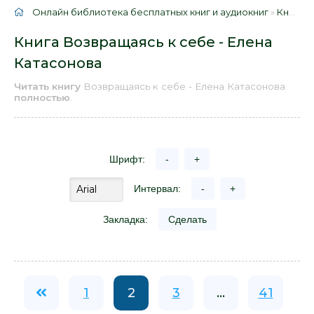
Онлайн библиотека бесплатных книг и аудиокниг
»
Книги
»
Книга Возвращаясь к себе - Елена
Катасонова
Читать книгу
Возвращаясь к себе - Елена Катасонова
полностью
.
Шрифт:
-
+
Интервал:
-
+
Закладка:
Сделать
1
2
3
...
41