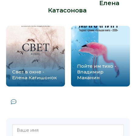
Катасонова» от автора -
Елена
Катасонова
:
Пойте им тихо -
Свет в окне -
Владимир
Елена Катишонок
Маканин
Комментарии и отзывы (0) к книге
"Возвращаясь к себе - Елена Катасонова"