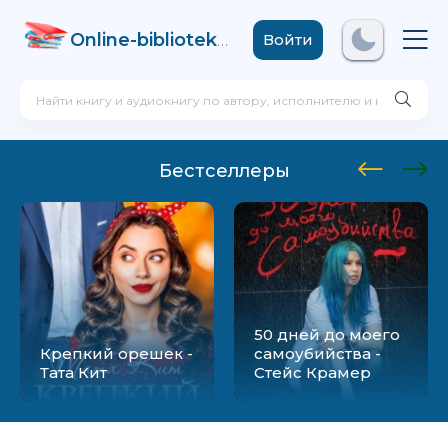
Online-biblioteka
.com
Войти
Бестселлеры
50 дней до моего
Крепкий орешек -
самоубийства -
Тата Кит
Стейс Крамер