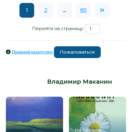
1
2
...
85
Перейти на страницу:
Пожаловаться
Правообладателям
Книги схожие с книгой «Пойте им
тихо - Владимир Маканин» от
автора -
Владимир Маканин
:
На первом