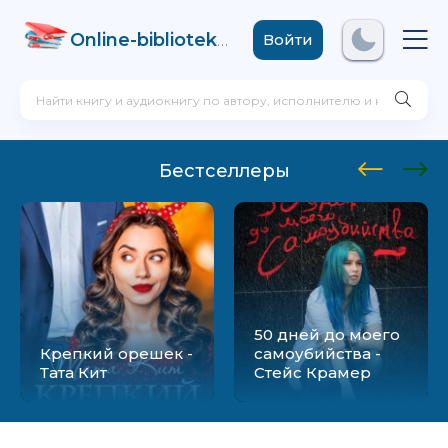
Online-biblioteka
.com
Войти
Бестселлеры
50 дней до моего
Крепкий орешек -
самоубийства -
Тата Кит
Стейс Крамер