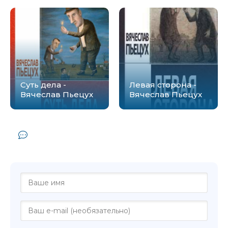
Суть дела -
Левая сторона -
Вячеслав Пьецух
Вячеслав Пьецух
Комментарии и отзывы (0) к книге
"Догадки - Вячеслав Пьецух"