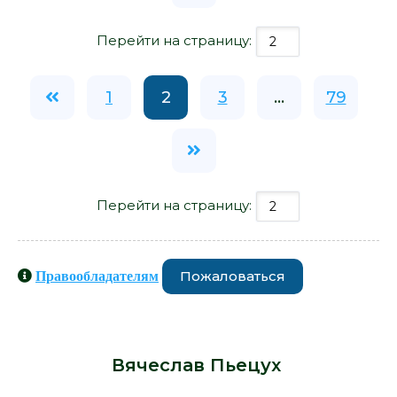
Перейти на страницу:
1
2
3
...
79
Перейти на страницу:
Пожаловаться
Правообладателям
Книги схожие с книгой «Догадки -
Вячеслав Пьецух» от автора -
Вячеслав Пьецух
: