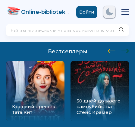
Online-biblioteka
.com
Войти
Бестселлеры
50 дней до моего
Крепкий орешек -
самоубийства -
Тата Кит
Стейс Крамер