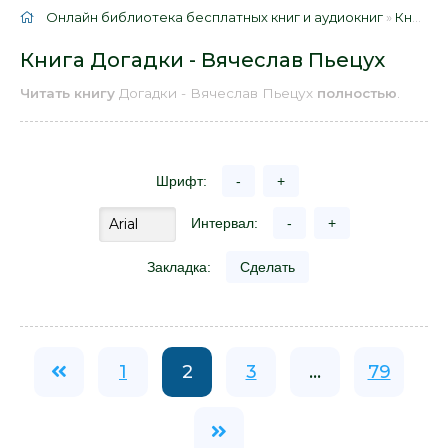
Онлайн библиотека бесплатных книг и аудиокниг
»
Книги
»
Книга Догадки - Вячеслав Пьецух
Читать книгу
Догадки - Вячеслав Пьецух
полностью
.
Шрифт:
-
+
Интервал:
-
+
Закладка:
Сделать
1
2
3
...
79