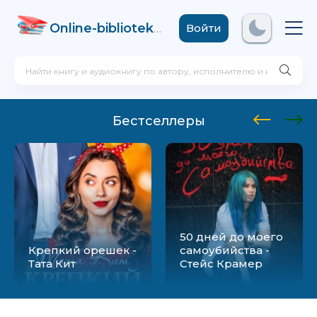
Online-biblioteka
.com
Войти
Бестселлеры
50 дней до моего
Крепкий орешек -
самоубийства -
Тата Кит
Стейс Крамер