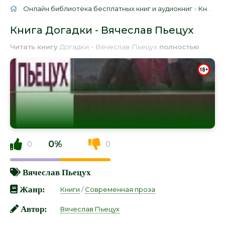
Онлайн библиотека бесплатных книг и аудиокниг
»
Книги
»
Книга Догадки - Вячеслав Пьецух
Читать книгу
Догадки - Вячеслав Пьецух
полностью
.
0%
0
0
Вячеслав Пьецух
Жанр:
Книги
/
Современная проза
Автор:
Вячеслав Пьецух