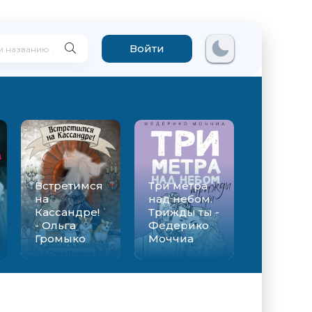
Войти
Встретимся
Три метра
на
над небом.
Кассандре!
Трижды ты -
- Ольга
Федерико
Громыко
Моччиа