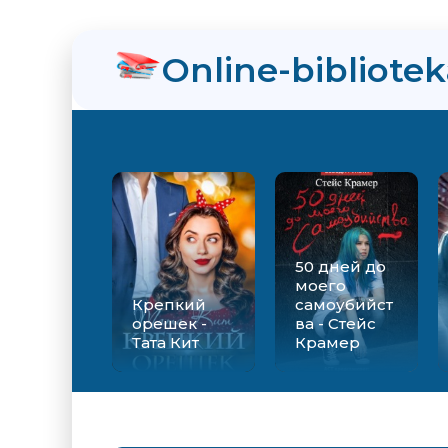
нра
Online-bibliote
ийства - Стейс Крамер
Екатерина Вильмонт
50 дней до
моего
Крепкий
самоубийст
орешек -
ва - Стейс
Тата Кит
Крамер