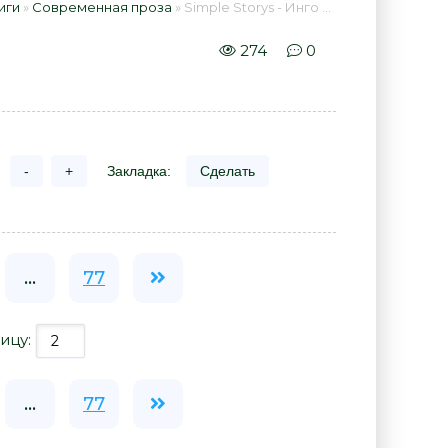
иги
»
Современная проза
» Simple Storys - Инго Шульце 📕 - Книга онлайн бесплатно
274
0
-
+
Закладка:
Сделать
...
77
ицу:
...
77