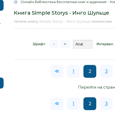
Онлайн библиотека бесплатных книг и аудиокниг
»
Кн
Книга Simple Storys - Инго Шульце
Читать книгу
Simple Storys - Инго Шульце
полностью
.
р
Шрифт:
-
+
Интервал:
1
2
3
Перейти на стран
1
2
3