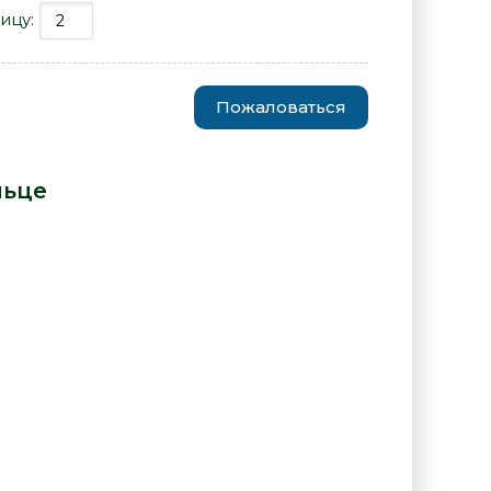
ицу:
Пожаловаться
ys - Инго Шульце» от автора -
льце
: