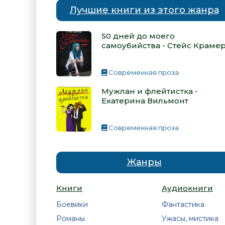
Лучшие книги из этого жанра
50 дней до моего
самоубийства - Стейс Краме
Современная проза
Мужлан и флейтистка -
Екатерина Вильмонт
Современная проза
Жанры
Книги
Аудиокниги
Боевики
Фантастика
Романы
Ужасы, мистика