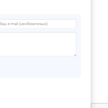
 "Simple Storys - Инго Шульце"