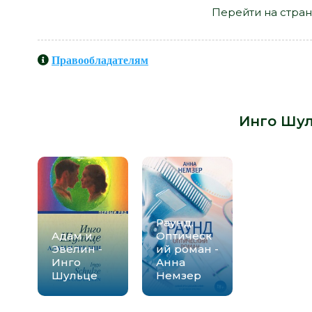
Перейти на стран
Правообладателям
Книги схожие с книгой «Simple Stor
Инго Шу
Раунд.
Адам и
Оптическ
Эвелин -
ий роман -
Инго
Анна
Шульце
Немзер