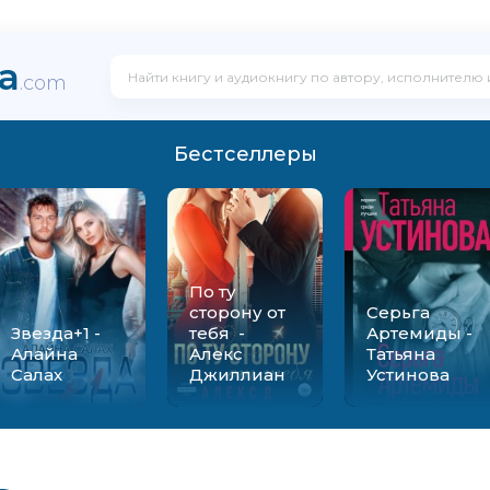
ka
.com
Бестселлеры
По ту
сторону от
Серьга
Звезда+1 -
тебя -
Артемиды -
Алайна
Алекс
Татьяна
Салах
Джиллиан
Устинова