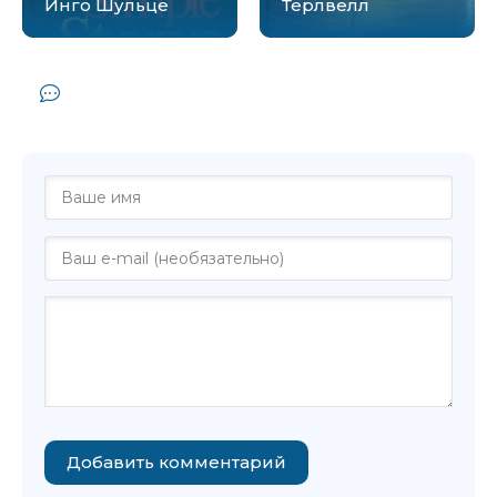
Инго Шульце
Терлвелл
Комментарии и отзывы (0) к книге
"Адам и Эвелин - Инго Шульце"
Добавить комментарий