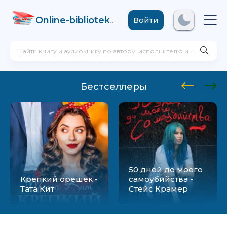
Online-biblioteka
.com
Войти
Бестселлеры
50 дней до моего
Крепкий орешек -
самоубийства -
Тата Кит
Стейс Крамер