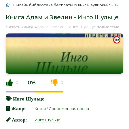
Онлайн библиотека бесплатных книг и аудиокниг
»
Книги
»
Книга Адам и Эвелин - Инго Шульце
Читать книгу
Адам и Эвелин - Инго Шульце
полностью
.
0%
0
0
Инго Шульце
Жанр:
Книги
/
Современная проза
Автор:
Инго Шульце