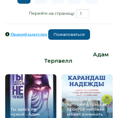
Перейти на страницу:
Пожаловаться
Правообладателям
Книги схожие с книгой «Политика -
Адам Терлвелл» от автора -
Адам
Терлвелл
:
Карандаш
надежды.
Невыдуманная
история о том, как
Ты здесь не
простой человек
чужой - Адам
может изменить