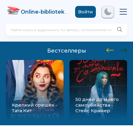
Online-biblioteka
.com
Войти
Бестселлеры
50 дней до моего
Крепкий орешек -
самоубийства -
Тата Кит
Стейс Крамер