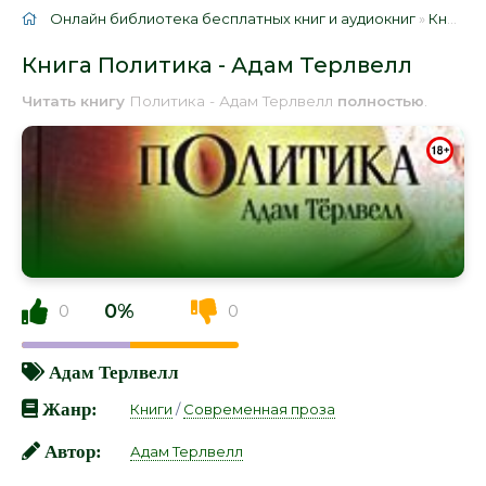
Онлайн библиотека бесплатных книг и аудиокниг
»
Книги
»
Книга Политика - Адам Терлвелл
Читать книгу
Политика - Адам Терлвелл
полностью
.
0%
0
0
Адам Терлвелл
Жанр:
Книги
/
Современная проза
Автор:
Адам Терлвелл