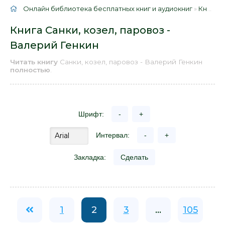
Онлайн библиотека бесплатных книг и аудиокниг
»
Книги
»
Книга Санки, козел, паровоз -
Валерий Генкин
Читать книгу
Санки, козел, паровоз - Валерий Генкин
полностью
.
Шрифт:
-
+
Интервал:
-
+
Закладка:
Сделать
1
2
3
...
105