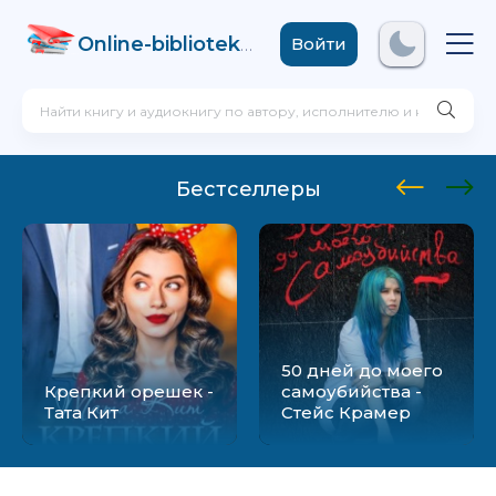
Online-biblioteka
.com
Войти
Бестселлеры
50 дней до моего
Крепкий орешек -
самоубийства -
Тата Кит
Стейс Крамер