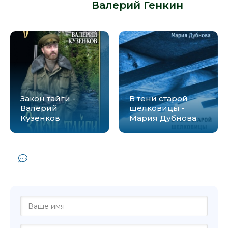
автора -
Валерий Генкин
:
Закон тайги -
В тени старой
Валерий
шелковицы -
Кузенков
Мария Дубнова
Комментарии и отзывы (0) к книге
"Санки, козел, паровоз - Валерий Генкин"