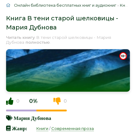
Онлайн библиотека бесплатных книг и аудиокниг
»
Книги
»
Книга В тени старой шелковицы -
Мария Дубнова
Читать книгу
В тени старой шелковицы - Мария
Дубнова
полностью
.
0%
0
0
Мария Дубнова
Жанр:
Книги
/
Современная проза