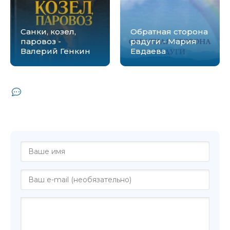
Санки, козел,
Обратная сторона
паровоз -
радуги - Мария
Валерий Генкин
Евдаева
Комментарии и отзывы (0) к книге "В
тени старой шелковицы - Мария
Дубнова"