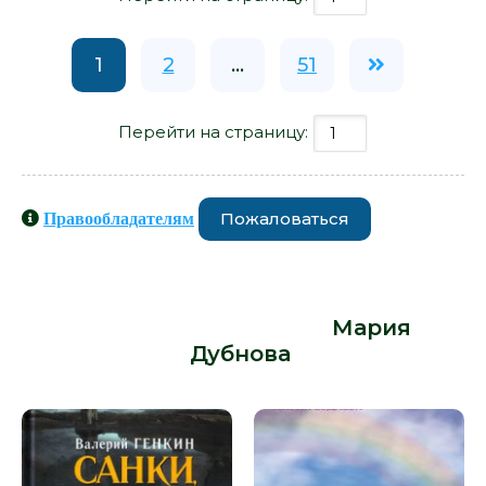
1
2
...
51
Перейти на страницу:
Пожаловаться
Правообладателям
Книги схожие с книгой «В тени
старой шелковицы - Мария
Дубнова» от автора -
Мария
Дубнова
: