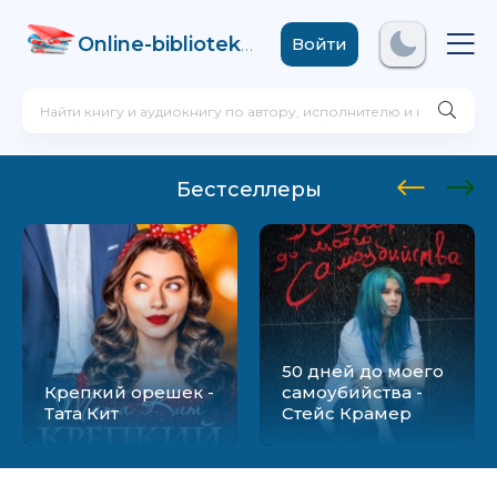
Online-biblioteka
.com
Войти
Бестселлеры
50 дней до моего
Крепкий орешек -
самоубийства -
Тата Кит
Стейс Крамер