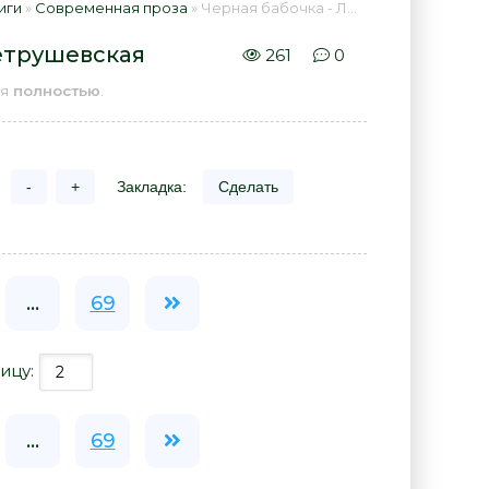
иги
»
Современная проза
» Черная бабочка - Людмила Петрушевская 📕 - Книга онлайн бесплатно
етрушевская
261
0
ая
полностью
.
-
+
Закладка:
Сделать
...
69
ицу:
...
69