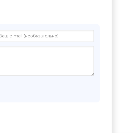
ге "Черная бабочка - Людмила
кая"