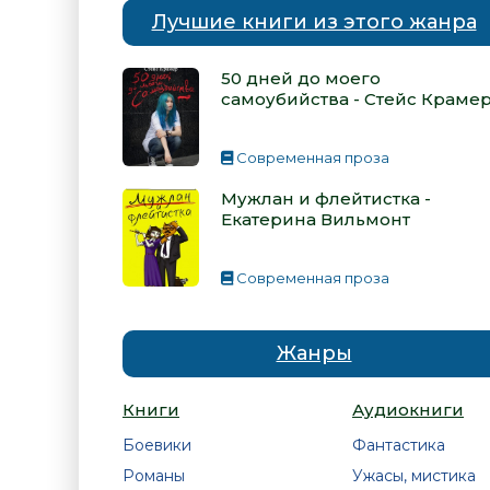
Лучшие книги из этого жанра
50 дней до моего
самоубийства - Стейс Краме
Современная проза
Мужлан и флейтистка -
Екатерина Вильмонт
Современная проза
Жанры
Книги
Аудиокниги
Боевики
Фантастика
Романы
Ужасы, мистика