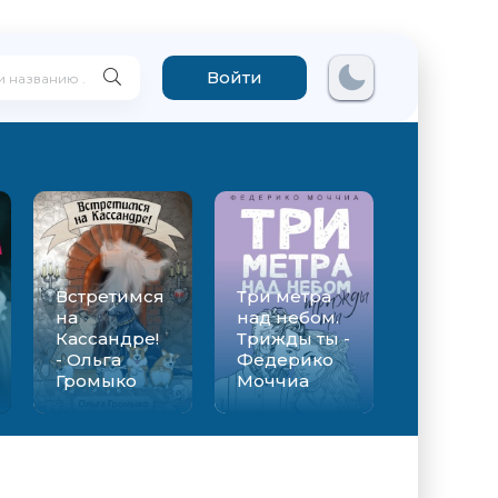
Войти
Встретимся
Три метра
на
над небом.
Кассандре!
Трижды ты -
- Ольга
Федерико
Громыко
Моччиа