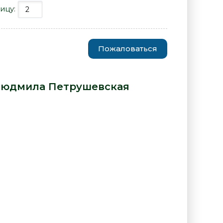
ицу:
Пожаловаться
рная бабочка - Людмила
юдмила Петрушевская
: