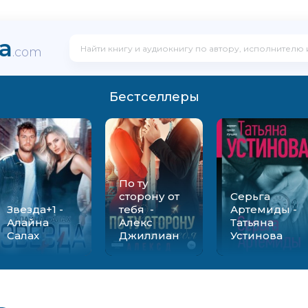
ka
.com
Бестселлеры
По ту
сторону от
Серьга
Звезда+1 -
тебя -
Артемиды -
Алайна
Алекс
Татьяна
Салах
Джиллиан
Устинова