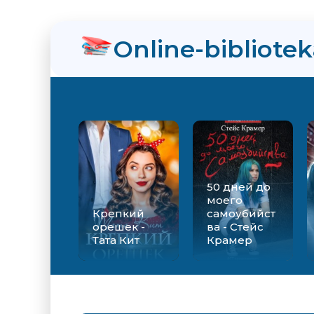
нра
Online-bibliote
ийства - Стейс Крамер
Екатерина Вильмонт
50 дней до
моего
Крепкий
самоубийст
орешек -
ва - Стейс
Тата Кит
Крамер