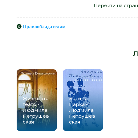
Перейти на стран
Правообладателям
Книги схожие с книгой «Че
Петрушевская» от автора -
Л
Жизнь это
Богиня
театр -
Парка -
Людмила
Людмила
Петрушев
Петрушев
ская
ская