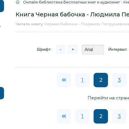
Онлайн библиотека бесплатных книг и аудиокниг
»
Кн
Книга Черная бабочка - Людмила П
Читать книгу
Черная бабочка - Людмила Петрушевск
р
Шрифт:
-
+
Интервал:
1
2
3
Перейти на стран
1
2
3