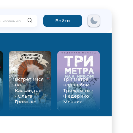
Войти
Встретимся
Три метра
на
над небом.
Кассандре!
Трижды ты -
- Ольга
Федерико
Громыко
Моччиа