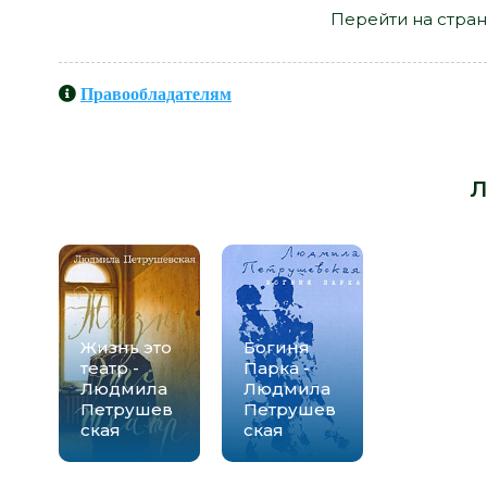
Перейти на стран
Правообладателям
Книги схожие с книгой «Че
Петрушевская» от автора -
Л
Жизнь это
Богиня
театр -
Парка -
Людмила
Людмила
Петрушев
Петрушев
ская
ская