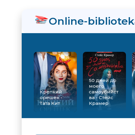
нра
Online-bibliote
ийства - Стейс Крамер
Екатерина Вильмонт
50 дней до
моего
Крепкий
самоубийст
орешек -
ва - Стейс
Тата Кит
Крамер