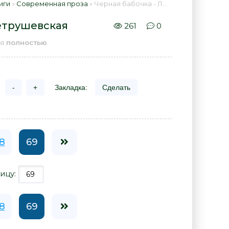
иги
»
Современная проза
» Черная бабочка - Людмила Петрушевская 📕 - Книга онлайн бесплатно
етрушевская
261
0
ая
полностью
.
-
+
Закладка:
Сделать
8
69
ицу:
8
69