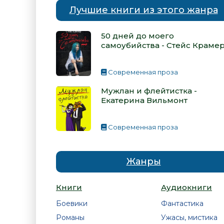
Лучшие книги из этого жанра
50 дней до моего
самоубийства - Стейс Краме
Современная проза
Мужлан и флейтистка -
Екатерина Вильмонт
Современная проза
Жанры
Книги
Аудиокниги
Боевики
Фантастика
Романы
Ужасы, мистика