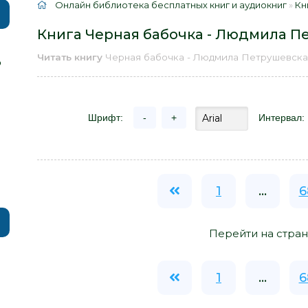
Онлайн библиотека бесплатных книг и аудиокниг
»
Кн
Книга Черная бабочка - Людмила П
Читать книгу
Черная бабочка - Людмила Петрушевск
р
Шрифт:
-
+
Интервал:
1
...
6
Перейти на стран
1
...
6