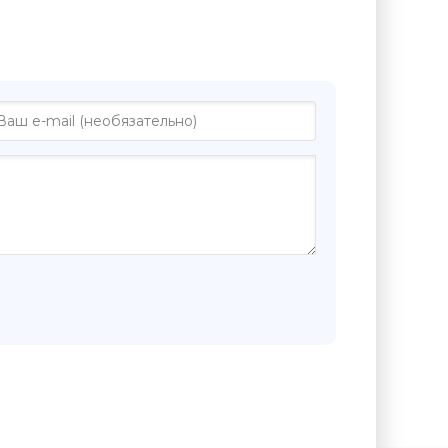
ге "Черная бабочка - Людмила
кая"