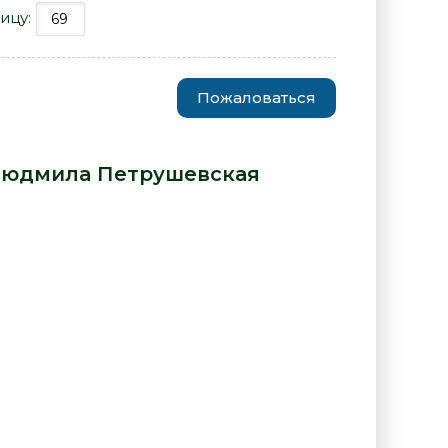
ицу:
Пожаловаться
рная бабочка - Людмила
юдмила Петрушевская
: