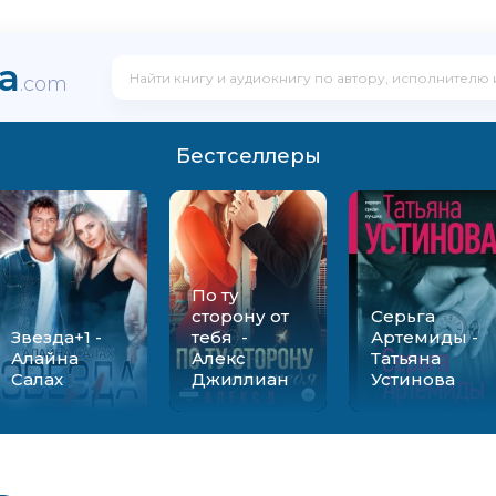
ka
.com
Бестселлеры
По ту
сторону от
Серьга
Звезда+1 -
тебя -
Артемиды -
Алайна
Алекс
Татьяна
Салах
Джиллиан
Устинова