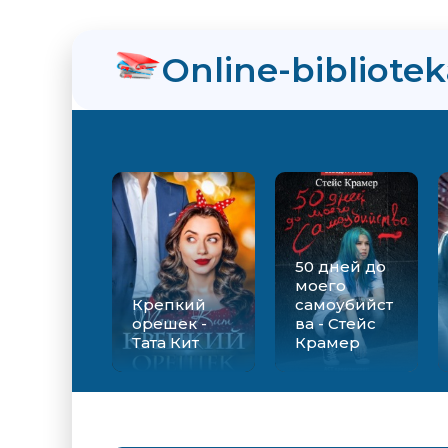
нра
Online-bibliote
ийства - Стейс Крамер
Екатерина Вильмонт
50 дней до
моего
Крепкий
самоубийст
орешек -
ва - Стейс
Тата Кит
Крамер