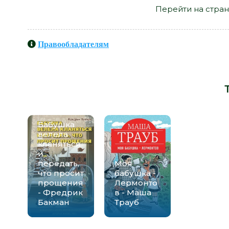
Перейти на стран
Правообладателям
Книги схожие с книгой «Лето
Мжаванадзе» от автора -
Бабушка
велела
кланяться
и
передать,
Моя
что просит
бабушка -
прощения
Лермонто
- Фредрик
в - Маша
Бакман
Трауб