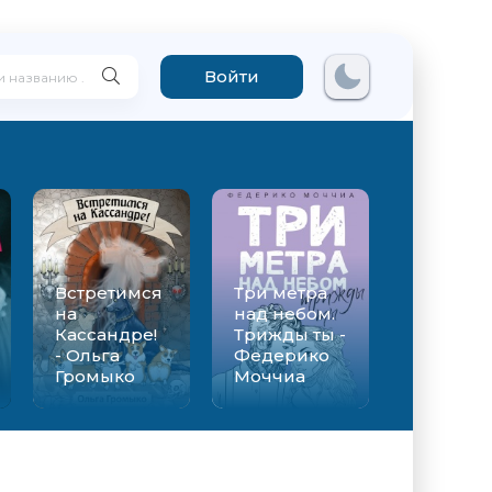
Войти
Встретимся
Три метра
на
над небом.
Кассандре!
Трижды ты -
- Ольга
Федерико
Громыко
Моччиа