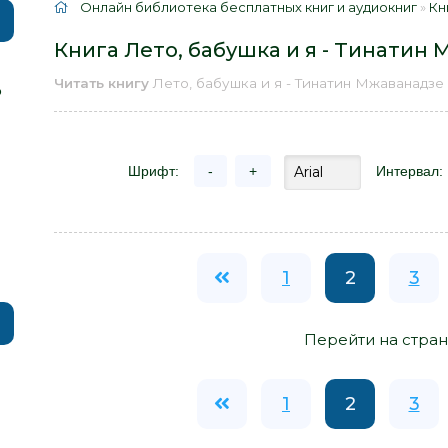
Онлайн библиотека бесплатных книг и аудиокниг
»
Кн
Книга Лето, бабушка и я - Тинатин
Читать книгу
Лето, бабушка и я - Тинатин Мжаванадзе
р
Шрифт:
-
+
Интервал:
1
2
3
Перейти на стран
1
2
3