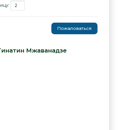
ицу:
Пожаловаться
, бабушка и я - Тинатин
Тинатин Мжаванадзе
: