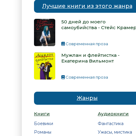
Лучшие книги из этого жанра
50 дней до моего
самоубийства - Стейс Краме
Современная проза
Мужлан и флейтистка -
Екатерина Вильмонт
Современная проза
Жанры
Книги
Аудиокниги
Боевики
Фантастика
Романы
Ужасы, мистика