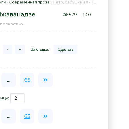
иги
»
Современная проза
» Лето, бабушка и я - Тинатин Мжаванадзе 📕 - Книга онлайн бесплатно
 Мжаванадзе
579
0
полностью
.
-
+
Закладка:
Сделать
...
65
ицу:
...
65