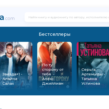
ka
.com
Бестселлеры
По ту
сторону от
Серьга
Звезда+1 -
тебя -
Артемиды -
Алайна
Алекс
Татьяна
Салах
Джиллиан
Устинова