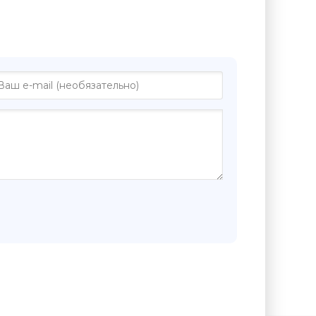
е "Лето, бабушка и я - Тинатин
дзе"