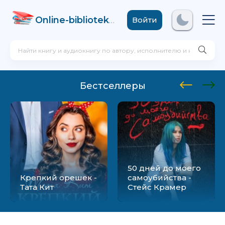
Online-biblioteka
.com
Войти
Бестселлеры
50 дней до моего
Крепкий орешек -
самоубийства -
Тата Кит
Стейс Крамер