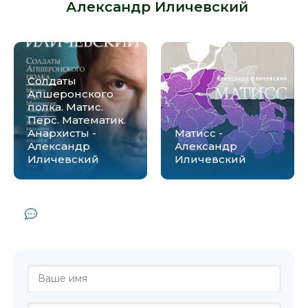
-
Александр Иличевский
:
Солдаты
Апшеронского
полка. Матис.
Перс. Математик.
Анархисты -
Матисс -
Александр
Александр
Иличевский
Иличевский
Комментарии и отзывы (0) к книге
"Математик - Александр Иличевский"