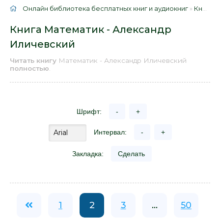
Онлайн библиотека бесплатных книг и аудиокниг
»
Книги
»
Книга Математик - Александр
Иличевский
Читать книгу
Математик - Александр Иличевский
полностью
.
Шрифт:
-
+
Интервал:
-
+
Закладка:
Сделать
1
2
3
...
50