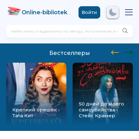
Online-biblioteka
.com
Войти
Бестселлеры
50 дней до моего
Крепкий орешек -
самоубийства -
Тата Кит
Стейс Крамер