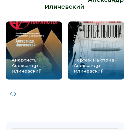
Иличевский
:
Анархисты -
Чертеж Ньютона -
Александр
Александр
Иличевский
Иличевский
Комментарии и отзывы (0) к книге
"Солдаты Апшеронского полка. Матис.
Перс. Математик. Анархисты -
Александр Иличевский"