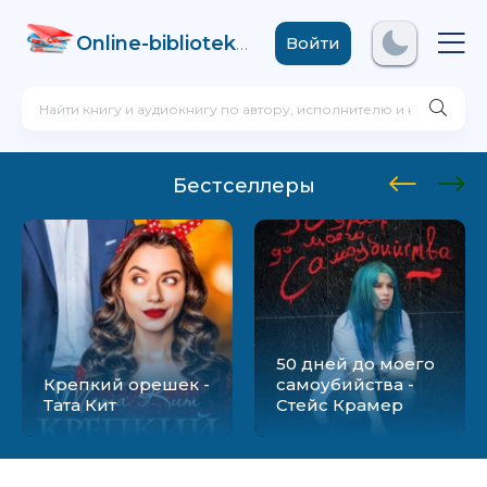
Online-biblioteka
.com
Войти
Бестселлеры
50 дней до моего
Крепкий орешек -
самоубийства -
Тата Кит
Стейс Крамер