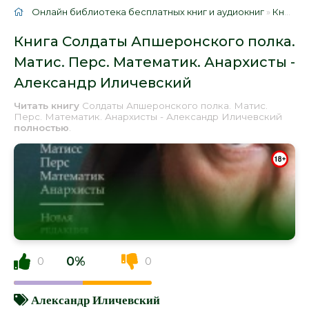
Онлайн библиотека бесплатных книг и аудиокниг
»
Книги
»
Книга Солдаты Апшеронского полка.
Матис. Перс. Математик. Анархисты -
Александр Иличевский
Читать книгу
Солдаты Апшеронского полка. Матис.
Перс. Математик. Анархисты - Александр Иличевский
полностью
.
0%
0
0
Александр Иличевский