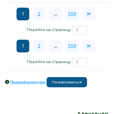
1
2
...
359
Перейти на страницу:
1
2
...
359
Перейти на страницу:
Пожаловаться
Правообладателям
Книги схожие с книгой «Солдаты
Апшеронского полка. Матис. Перс.
Математик. Анархисты - Александр
Иличевский» от автора -
Александр