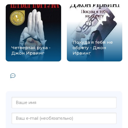
Покуда я тебя не
Четвертая рука -
обрету - Джон
Джон Ирвинг
Ирвинг
Комментарии и отзывы (0) к книге
"Сын цирка - Джон Ирвинг"