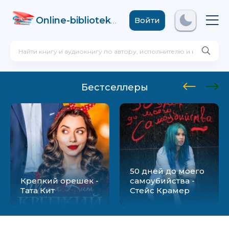
Online-biblioteka
.com
Войти
Бестселлеры
50 дней до моего
Крепкий орешек -
самоубийства -
Тата Кит
Стейс Крамер