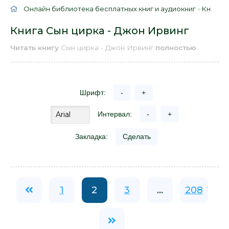
Онлайн библиотека бесплатных книг и аудиокниг
»
Книги
»
Книга Сын цирка - Джон Ирвинг
Читать книгу
Сын цирка - Джон Ирвинг
полностью
.
Шрифт:
-
+
Интервал:
-
+
Закладка:
Сделать
1
2
3
...
208