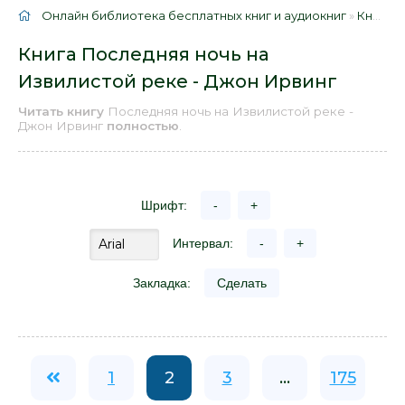
Онлайн библиотека бесплатных книг и аудиокниг
»
Книги
»
Книга Последняя ночь на
Извилистой реке - Джон Ирвинг
Читать книгу
Последняя ночь на Извилистой реке -
Джон Ирвинг
полностью
.
Шрифт:
-
+
Интервал:
-
+
Закладка:
Сделать
1
2
3
...
175