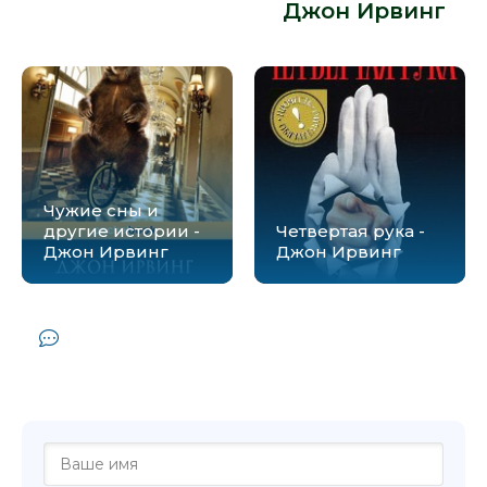
Ирвинг» от автора -
Джон Ирвинг
:
Чужие сны и
другие истории -
Четвертая рука -
Джон Ирвинг
Джон Ирвинг
Комментарии и отзывы (0) к книге
"Последняя ночь на Извилистой реке -
Джон Ирвинг"