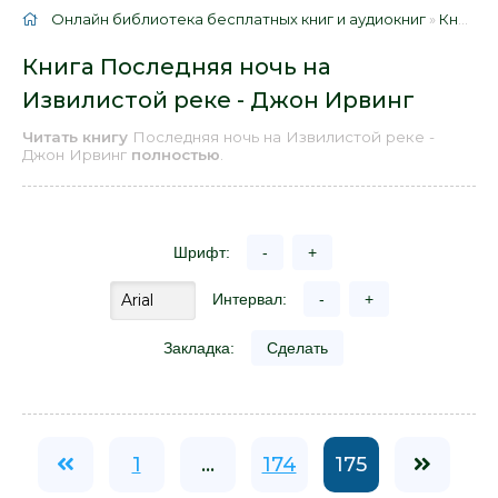
Онлайн библиотека бесплатных книг и аудиокниг
»
Книги
»
Книга Последняя ночь на
Извилистой реке - Джон Ирвинг
Читать книгу
Последняя ночь на Извилистой реке -
Джон Ирвинг
полностью
.
Шрифт:
-
+
Интервал:
-
+
Закладка:
Сделать
1
...
174
175