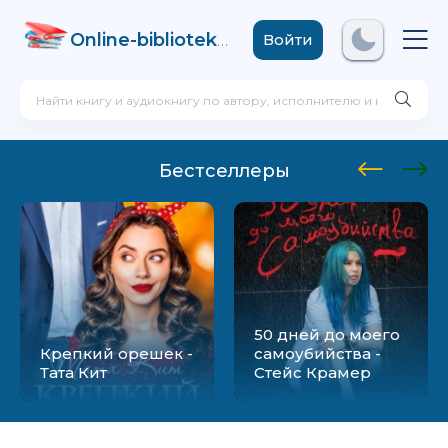
Online-biblioteka
.com
Войти
Бестселлеры
50 дней до моего
Крепкий орешек -
самоубийства -
Тата Кит
Стейс Крамер