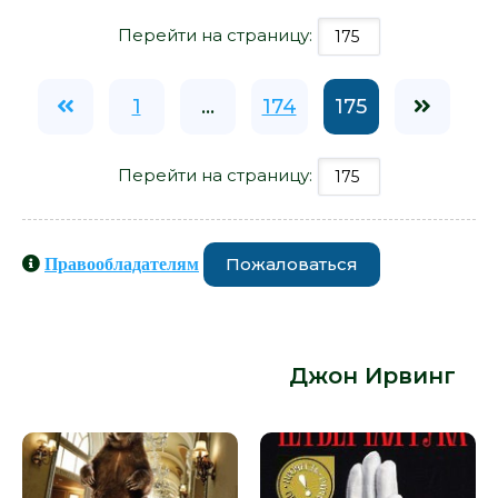
Перейти на страницу:
1
...
174
175
Перейти на страницу:
Пожаловаться
Правообладателям
Книги схожие с книгой «Последняя
ночь на Извилистой реке - Джон
Ирвинг» от автора -
Джон Ирвинг
: