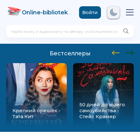
Online-biblioteka
.com
Войти
Бестселлеры
50 дней до моего
Крепкий орешек -
самоубийства -
Тата Кит
Стейс Крамер