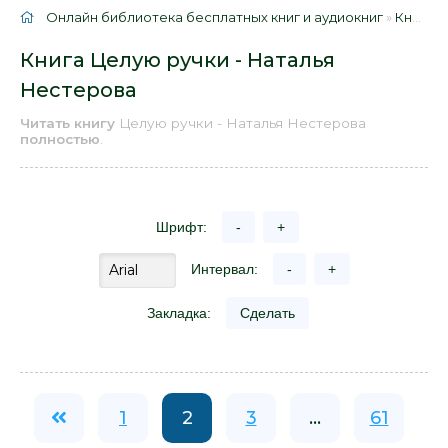
Онлайн библиотека бесплатных книг и аудиокниг
»
Книги
»
Книга Целую ручки - Наталья
Нестерова
Читать книгу
Целую ручки - Наталья Нестерова
полностью
.
Шрифт:
-
+
Интервал:
-
+
Закладка:
Сделать
1
2
3
...
61