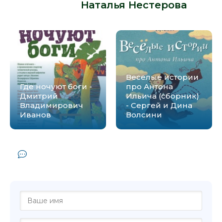
автора -
Наталья Нестерова
:
Веселые истории
Где ночуют боги -
про Антона
Дмитрий
Ильича (сборник)
Владимирович
- Сергей и Дина
Иванов
Волсини
Комментарии и отзывы (0) к книге
"Целую ручки - Наталья Нестерова"