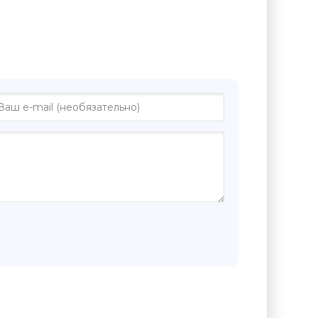
"Кто-то из вас должен умереть! -
ягинцев"