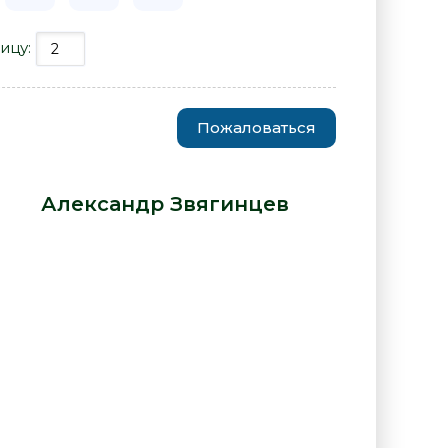
ицу:
Пожаловаться
 из вас должен умереть! -
ра -
Александр Звягинцев
: