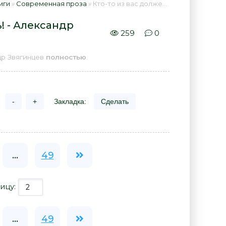
иги
»
Современная проза
» Кто-то из вас должен умереть! - Александр Звягинцев 📕 - Книга онлайн бесплатно
! - Александр
259
0
др Звягинцев
полностью
.
-
+
Закладка:
Сделать
...
49
ицу:
...
49