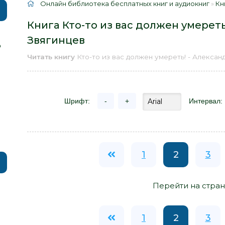
Онлайн библиотека бесплатных книг и аудиокниг
»
Кн
Книга Кто-то из вас должен умереть
Звягинцев
р
Читать книгу
Кто-то из вас должен умереть! - Алексан
Шрифт:
-
+
Интервал:
1
2
3
Перейти на стран
1
2
3