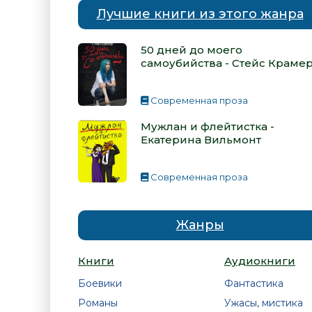
Лучшие книги из этого жанра
50 дней до моего
самоубийства - Стейс Краме
Современная проза
Мужлан и флейтистка -
Екатерина Вильмонт
Современная проза
Жанры
Книги
Аудиокниги
Боевики
Фантастика
Романы
Ужасы, мистика