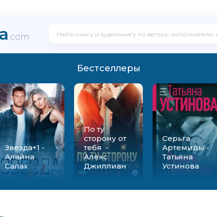
ka
.com
Бестселлеры
По ту
сторону от
Серьга
Звезда+1 -
тебя -
Артемиды -
Алайна
Алекс
Татьяна
Салах
Джиллиан
Устинова