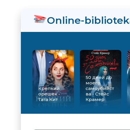
нра
Online-bibliote
ийства - Стейс Крамер
Екатерина Вильмонт
50 дней до
моего
Крепкий
самоубийст
орешек -
ва - Стейс
Тата Кит
Крамер