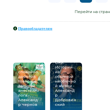
Перейти на стран
Правообладателям
Книги схожие с книгой «Кто-то
Александр Звягинцев» от авто
Вы. Мы.
Они.
Спи
Истории
спокойно,
из
дорогой
обычной
товарищ.
необычно
Записки
й жизни -
анестезио
Александ
лога -
р
Александ
Добровин
р Чернов
ский