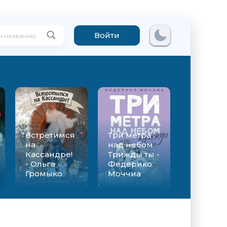
Войти
Встретимся
Три метра
на
над небом.
Кассандре!
Трижды ты -
- Ольга
Федерико
Громыко
Моччиа