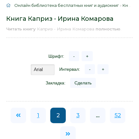
Онлайн библиотека бесплатных книг и аудиокниг
»
Книги
»
Книга Каприз - Ирина Комарова
Читать книгу
Каприз - Ирина Комарова
полностью
.
Шрифт:
-
+
Интервал:
-
+
Закладка:
Сделать
1
2
3
...
52