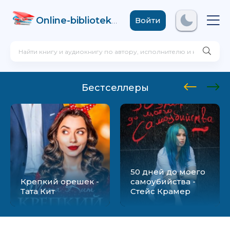
Online-biblioteka
.com
Войти
Бестселлеры
50 дней до моего
Крепкий орешек -
самоубийства -
Тата Кит
Стейс Крамер