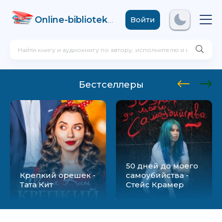
Online-biblioteka
.com
Войти
Бестселлеры
50 дней до моего
Крепкий орешек -
самоубийства -
Тата Кит
Стейс Крамер