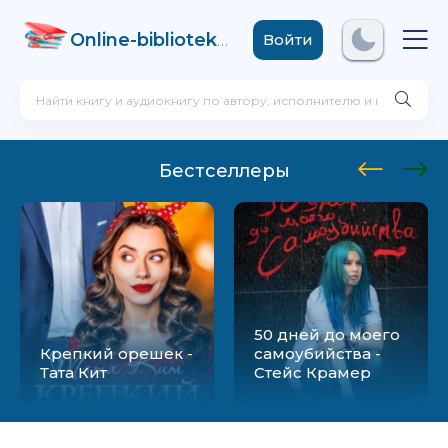
Online-biblioteka
.com
Войти
Бестселлеры
50 дней до моего
Крепкий орешек -
самоубийства -
Тата Кит
Стейс Крамер