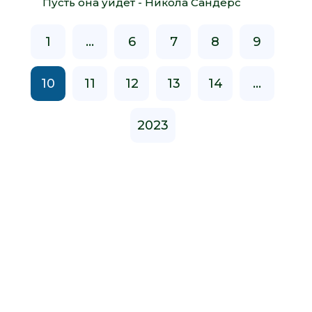
Пусть она уйдет - Никола Сандерс
1
...
6
7
8
9
10
11
12
13
14
...
2023