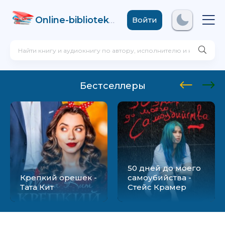
Online-biblioteka
.com
Войти
Бестселлеры
50 дней до моего
Крепкий орешек -
самоубийства -
Тата Кит
Стейс Крамер