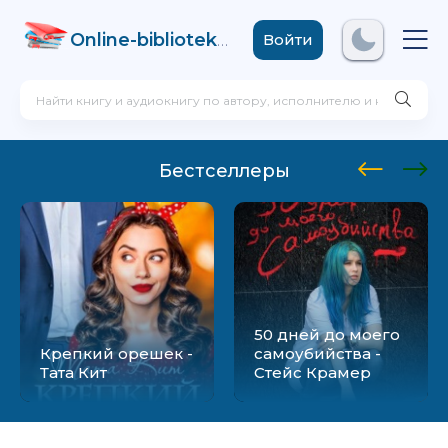
Online-biblioteka
.com
Войти
Бестселлеры
50 дней до моего
Крепкий орешек -
самоубийства -
Тата Кит
Стейс Крамер