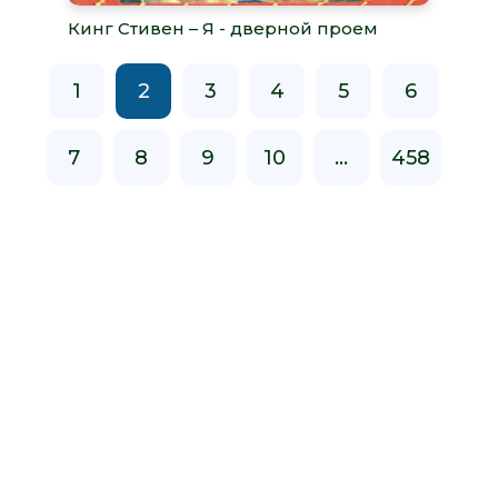
Кинг Стивен – Я - дверной проем
1
2
3
4
5
6
7
8
9
10
...
458