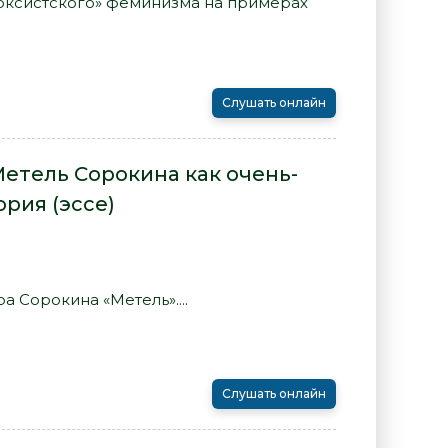
рксистского» феминизма на примерах
Слушать онлайн
Метель Сорокина как очень-
ория (эссе)
а Сорокина «Метель»....
Слушать онлайн