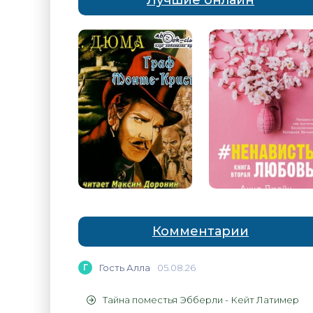
Лучшие онлайн
Комментарии
Г
Гость Алла
05.08.26
Тайна поместья Эбберли - Кейт Латимер