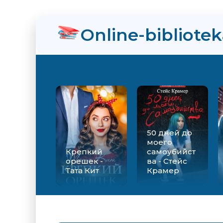
Online-bibliote
50 дней до
моего
Крепкий
самоубийст
орешек -
ва - Стейс
Тата Кит
Крамер