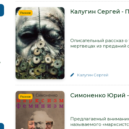
Калугин Сергей - 
Разное
Описательный рассказ о
мертвецах из преданий ст
р
Калугин Сергей
Симоненко Юрий -
Разное
Предлагаемый вниманию
называемого «марксистс