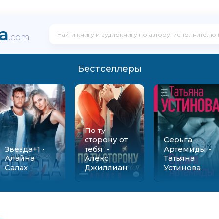
ka
.com
Бестселлеры
По ту
сторону от
Серьга
Звезда+1 -
тебя -
Артемиды -
Алайна
Алекс
Татьяна
Салах
Джиллиан
Устинова