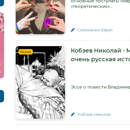
основные постулаты «ма
«теоретических»...
Симоненко Юрий
Кобзев Николай - 
Разное
очень русская ист
Эссе о повести Владимир
Кобзев Николай