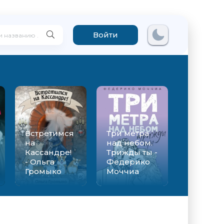
Войти
Встретимся
Три метра
на
над небом.
Кассандре!
Трижды ты -
- Ольга
Федерико
Громыко
Моччиа