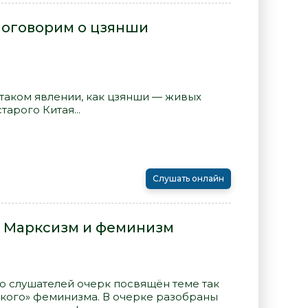
Поговорим о цзянши
 таком явлении, как цзянши — живых
арого Китая...
Слушать онлайн
 Марксизм и феминизм
 слушателей очерк посвящён теме так
кого» феминизма. В очерке разобраны