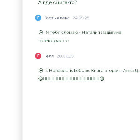
А где снига-то?
Г
Гость Алекс
24.09.25
Я тебя сломаю - Наталия Ладыгина
прексрасно
Г
Геля
20.06.25
#НенавистьЛюбовь. Книга вторая - Анна Джейн
😊👍🏻👍🏻👍🏻👍🏻👍🏻👍🏻👍🏻👍🏻👍🏻👍🏻😘