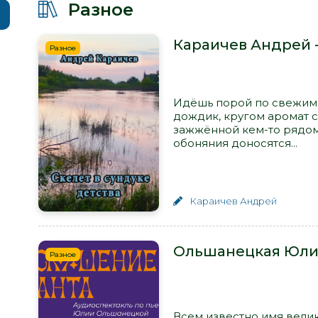
Разное
Караичев Андрей -
Разное
Идёшь порой по свежим,
дождик, кругом аромат с
зажжённой кем-то рядом
обоняния доносятся...
Караичев Андрей
Ольшанецкая Юлия
Разное
Всем известно имя велик