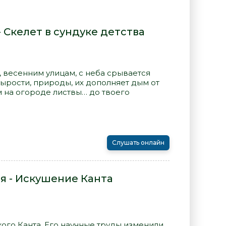
 Скелет в сундуке детства
 весенним улицам, с неба срывается
ырости, природы, их дополняет дым от
 на огороде листвы… до твоего
Слушать онлайн
 - Искушение Канта
ого Канта. Его научные труды изменили