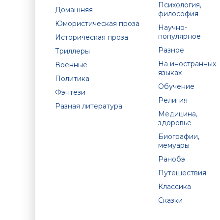
Психология,
Домашняя
философия
Юмористическая проза
Научно-
популярное
Историческая проза
Разное
Триллеры
На иностранных
Военные
языках
Политика
Обучение
Фэнтези
Религия
Разная литература
Медицина,
здоровье
Биографии,
мемуары
Ранобэ
Путешествия
Классика
Сказки