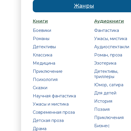
Жанры
Книги
Аудиокниги
Боевики
Фантастика
Романы
Ужасы, мистика
Детективы
Аудиоспектакли
Классика
Роман, проза
Медицина
Эзотерика
Приключение
Детективы,
триллеры
Психология
Юмор, сатира
Сказки
Для детей
Научная фантастика
История
Ужасы и мистика
Поэзия
Современная проза
Приключения
Детская проза
Бизнес
Драма