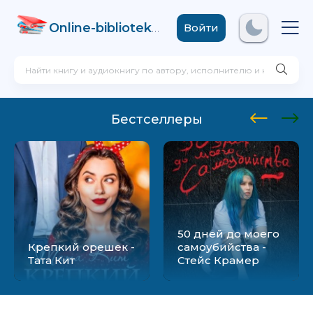
Online-biblioteka
.com
Войти
Бестселлеры
50 дней до моего
Крепкий орешек -
самоубийства -
Тата Кит
Стейс Крамер