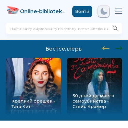
Online-biblioteka
.com
Войти
Бестселлеры
50 дней до моего
Крепкий орешек -
самоубийства -
Тата Кит
Стейс Крамер