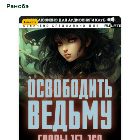
Ранобэ
Ранобэ