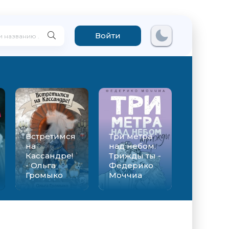
Войти
Встретимся
Три метра
на
над небом.
Кассандре!
Трижды ты -
- Ольга
Федерико
Громыко
Моччиа