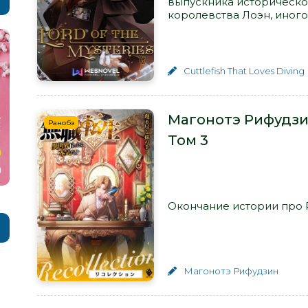
выпускника историческог
королевства Лоэн, иного.
Cuttlefish That Loves Diving
Магонотэ Рифудзи
Ранобэ
Том 3
Окончание истории про Ру
Магонотэ Рифудзин