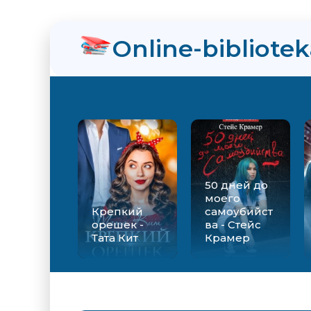
Online-bibliote
50 дней до
моего
Крепкий
самоубийст
орешек -
ва - Стейс
Тата Кит
Крамер