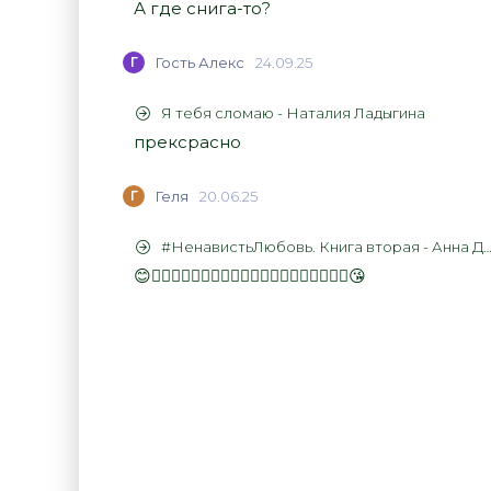
А где снига-то?
Г
Гость Алекс
24.09.25
Я тебя сломаю - Наталия Ладыгина
прексрасно
Г
Геля
20.06.25
#НенавистьЛюбовь. Книга вторая - Анна Джейн
😊👍🏻👍🏻👍🏻👍🏻👍🏻👍🏻👍🏻👍🏻👍🏻👍🏻😘