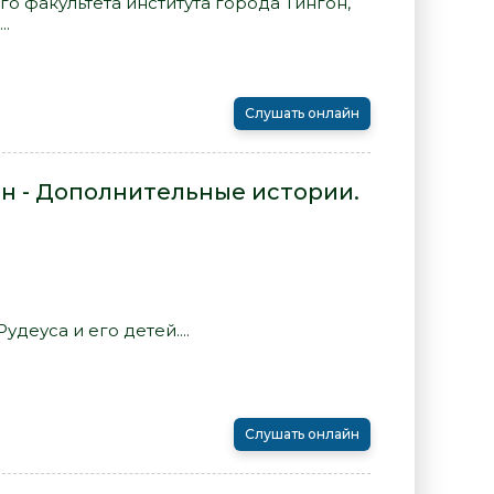
о факультета института города Тингон,
..
Слушать онлайн
н - Дополнительные истории.
деуса и его детей....
Слушать онлайн