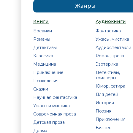
Жанры
Книги
Аудиокниги
Боевики
Фантастика
Романы
Ужасы, мистика
Детективы
Аудиоспектакли
Классика
Роман, проза
Медицина
Эзотерика
Приключение
Детективы,
триллеры
Психология
Юмор, сатира
Сказки
Для детей
Научная фантастика
История
Ужасы и мистика
Поэзия
Современная проза
Приключения
Детская проза
Бизнес
Драма