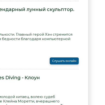
гендарный лунный скульптор.
льности. Главный герой Хэн стремится
з бедности благодаря компьютерной
Слушать онлайн
es Diving - Клоун
олодой китаец, волею судеб
ле Клейна Моретти, вчерашнего