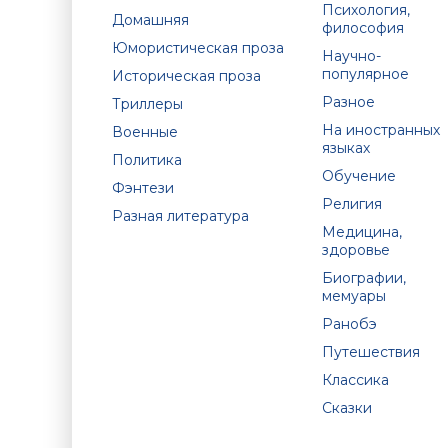
Психология,
Домашняя
философия
Юмористическая проза
Научно-
популярное
Историческая проза
Разное
Триллеры
На иностранных
Военные
языках
Политика
Обучение
Фэнтези
Религия
Разная литература
Медицина,
здоровье
Биографии,
мемуары
Ранобэ
Путешествия
Классика
Сказки