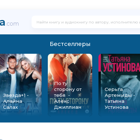
ka
.com
Бестселлеры
По ту
сторону от
Серьга
Звезда+1 -
тебя -
Артемиды -
Алайна
Алекс
Татьяна
Салах
Джиллиан
Устинова