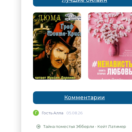
Лучшие онлайн
Комментарии
Г
Гость Алла
05.08.26
Тайна поместья Эбберли - Кейт Латимер