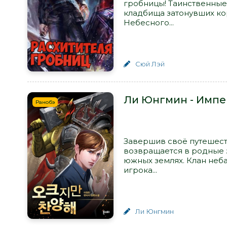
гробницы! Таинственные
кладбища затонувших ко
Небесного...
Сюй Лэй
Ли Юнгмин - Импе
Ранобэ
Завершив своё путешест
возвращается в родные з
южных землях. Клан неба
игрока...
Ли Юнгмин