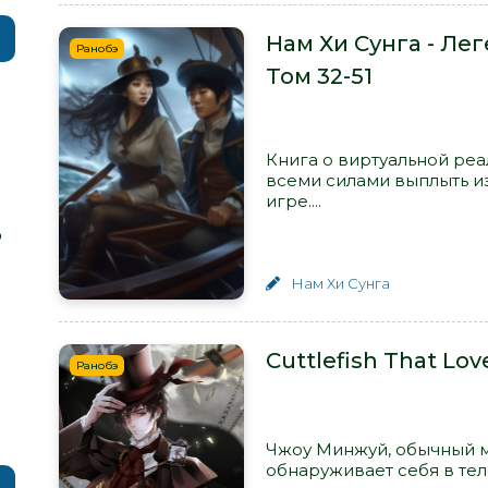
Нам Хи Сунга - Ле
Ранобэ
Том 32-51
Книга о виртуальной реа
всеми силами выплыть и
игре....
р
Нам Хи Сунга
Cuttlefish That Lov
Ранобэ
Чжоу Минжуй, обычный м
обнаруживает себя в те