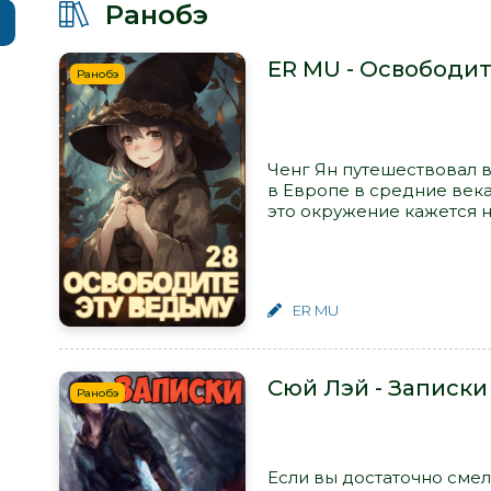
Ранобэ
ER MU - Освободит
Ранобэ
Ченг Ян путешествовал в
в Европе в средние века
это окружение кажется не
ER MU
Сюй Лэй - Записки
Ранобэ
Если вы достаточно смел