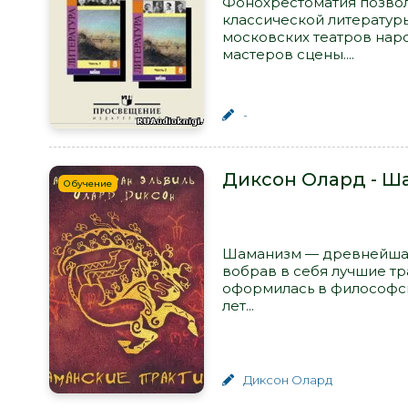
Фонохрестоматия позвол
классической литератур
московских театров нар
мастеров сцены....
-
Диксон Олард - Ш
Обучение
Шаманизм — древнейшая 
вобрав в себя лучшие т
оформилась в философску
лет...
Диксон Олард