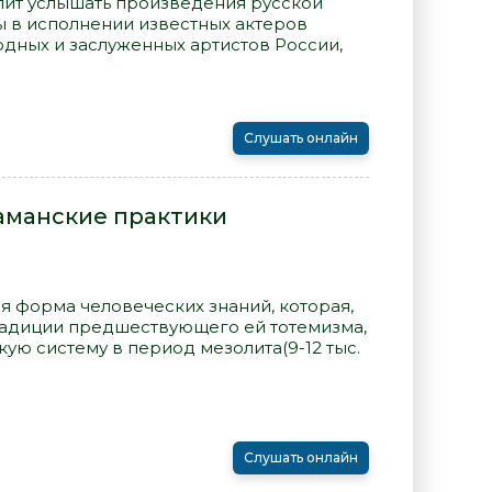
ит услышать произведения русской
ы в исполнении известных актеров
одных и заслуженных артистов России,
Слушать онлайн
аманские практики
форма человеческих знаний, которая,
радиции предшествующего ей тотемизма,
ю систему в период мезолита(9-12 тыс.
Слушать онлайн