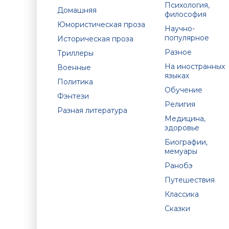
Психология,
Домашняя
философия
Юмористическая проза
Научно-
популярное
Историческая проза
Разное
Триллеры
На иностранных
Военные
языках
Политика
Обучение
Фэнтези
Религия
Разная литература
Медицина,
здоровье
Биографии,
мемуары
Ранобэ
Путешествия
Классика
Сказки