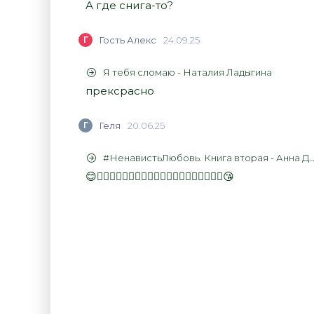
А где снига-то?
Г
Гость Алекс
24.09.25
Я тебя сломаю - Наталия Ладыгина
прексрасно
Г
Геля
20.06.25
#НенавистьЛюбовь. Книга вторая - Анна Джейн
😊👍🏻👍🏻👍🏻👍🏻👍🏻👍🏻👍🏻👍🏻👍🏻👍🏻😘