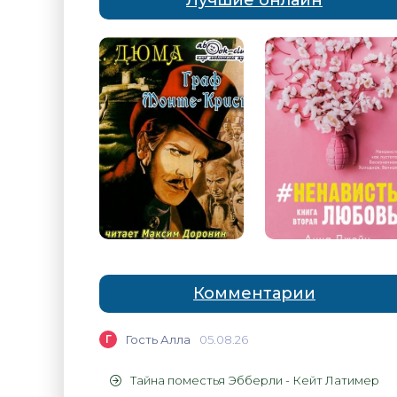
Лучшие онлайн
Комментарии
Г
Гость Алла
05.08.26
Тайна поместья Эбберли - Кейт Латимер