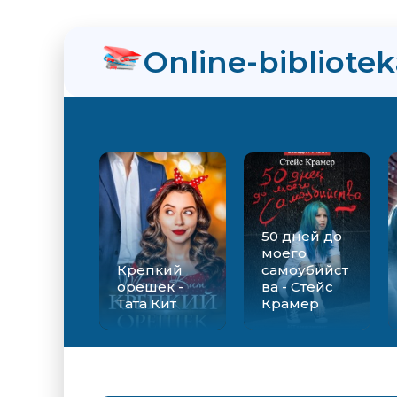
Online-bibliote
50 дней до
моего
Крепкий
самоубийст
орешек -
ва - Стейс
Тата Кит
Крамер