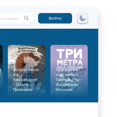
Войти
Встретимся
Три метра
на
над небом.
Кассандре!
Трижды ты -
- Ольга
Федерико
Громыко
Моччиа