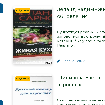
Зеланд Вадим - Жи
Обучение
обновления
Существует реальный сп
заново пустить стрелку. 
который был у вас, скажем
Реально...
р
Зеланд Вадим
Шипилова Елена -
Обучение
взрослых
Язык нельзя учить через 
пропускать через душу и