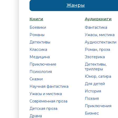
Жанры
Книги
Аудиокниги
Боевики
Фантастика
Романы
Ужасы, мистика
Детективы
Аудиоспектакли
Классика
Роман, проза
Медицина
Эзотерика
Приключение
Детективы,
триллеры
Психология
Юмор, сатира
Сказки
Для детей
Научная фантастика
История
Ужасы и мистика
Поэзия
Современная проза
Приключения
Детская проза
Бизнес
Драма