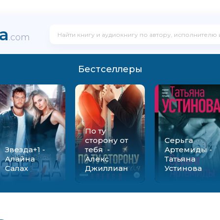
ka
.com
Бестселлеры
По ту
сторону от
Серьга
Звезда+1 -
тебя -
Артемиды -
Алайна
Алекс
Татьяна
Салах
Джиллиан
Устинова