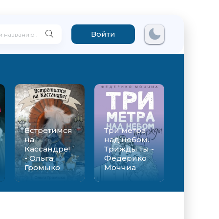
Войти
Встретимся
Три метра
на
над небом.
Кассандре!
Трижды ты -
- Ольга
Федерико
Громыко
Моччиа