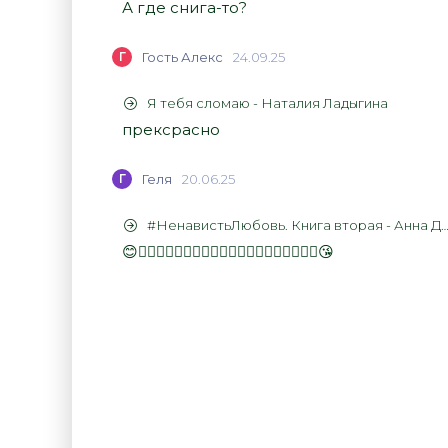
А где снига-то?
Г
Гость Алекс
24.09.25
Я тебя сломаю - Наталия Ладыгина
прексрасно
Г
Геля
20.06.25
#НенавистьЛюбовь. Книга вторая - Анна Джейн
😊👍🏻👍🏻👍🏻👍🏻👍🏻👍🏻👍🏻👍🏻👍🏻👍🏻😘