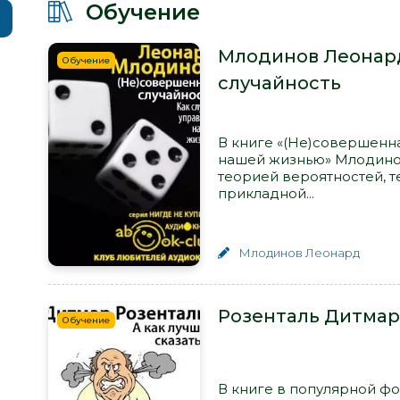
Обучение
Млодинов Леонард
Обучение
случайность
В книге «(Не)совершенна
нашей жизнью» Млодинов
теорией вероятностей, т
прикладной...
Млодинов Леонард
Розенталь Дитмар 
Обучение
В книге в популярной 