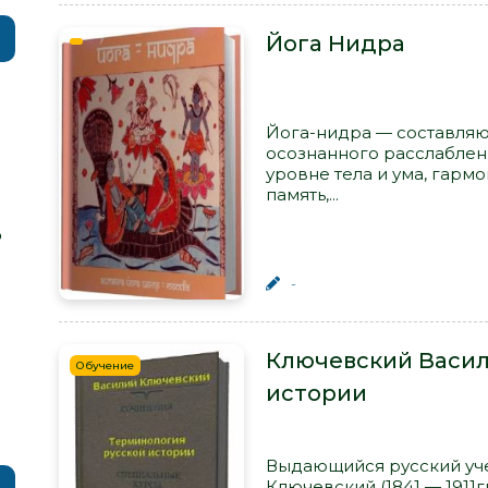
Йога Нидра
Йога-нидра — составляющ
осознанного расслаблени
уровне тела и ума, гарм
память,...
р
-
Ключевский Васил
Обучение
истории
Выдающийся русский уч
Ключевский (1841 — 1911