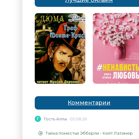
Лучшие онлайн
Комментарии
Г
Гость Алла
05.08.26
Тайна поместья Эбберли - Кейт Латимер