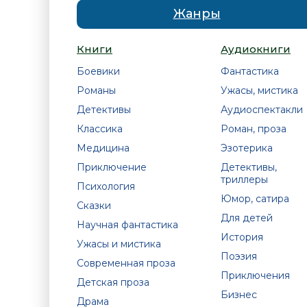
Жанры
Книги
Аудиокниги
Боевики
Фантастика
Романы
Ужасы, мистика
Детективы
Аудиоспектакли
Классика
Роман, проза
Медицина
Эзотерика
Приключение
Детективы,
триллеры
Психология
Юмор, сатира
Сказки
Для детей
Научная фантастика
История
Ужасы и мистика
Поэзия
Современная проза
Приключения
Детская проза
Бизнес
Драма