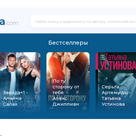
ka
.com
Бестселлеры
По ту
сторону от
Серьга
Звезда+1 -
тебя -
Артемиды -
Алайна
Алекс
Татьяна
Салах
Джиллиан
Устинова