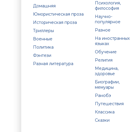
Психология,
Домашняя
философия
Юмористическая проза
Научно-
популярное
Историческая проза
Разное
Триллеры
На иностранных
Военные
языках
Политика
Обучение
Фэнтези
Религия
Разная литература
Медицина,
здоровье
Биографии,
мемуары
Ранобэ
Путешествия
Классика
Сказки