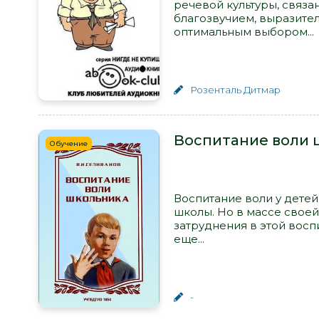
речевой культуры, связа
благозвучием, выразите
оптимальным выбором...
Розенталь Дитмар
Воспитание воли 
Обучение
Воспитание воли у детей
школы. Но в массе своей
затруднения в этой воспи
еще...
-