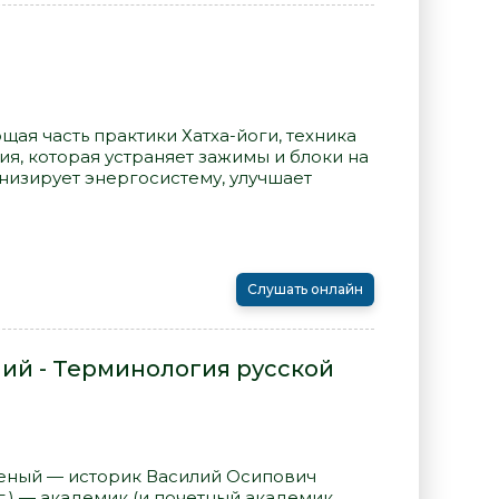
ая часть практики Хатха-йоги, техника
я, которая устраняет зажимы и блоки на
онизирует энергосистему, улучшает
Слушать онлайн
ий - Терминология русской
еный — историк Василий Осипович
гг.) — академик (и почетный академик