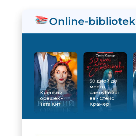
Online-bibliote
50 дней до
моего
Крепкий
самоубийст
орешек -
ва - Стейс
Тата Кит
Крамер