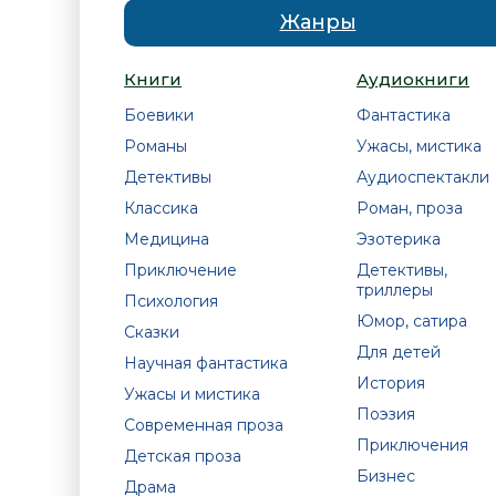
Жанры
Книги
Аудиокниги
Боевики
Фантастика
Романы
Ужасы, мистика
Детективы
Аудиоспектакли
Классика
Роман, проза
Медицина
Эзотерика
Приключение
Детективы,
триллеры
Психология
Юмор, сатира
Сказки
Для детей
Научная фантастика
История
Ужасы и мистика
Поэзия
Современная проза
Приключения
Детская проза
Бизнес
Драма