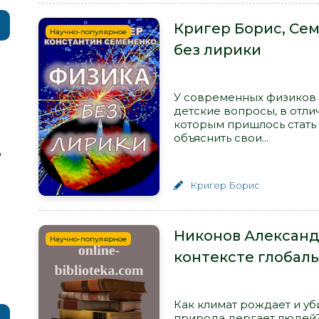
Кригер Борис, Се
Научно-популярное
без лирики
У современных физиков 
детские вопросы, в отли
которым пришлось стать
объяснить свои...
р
Кригер Борис
Никонов Александ
Научно-популярное
контексте глобал
Как климат рождает и уб
природа дергает людей?