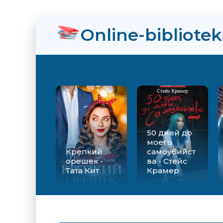
Online-bibliote
50 дней до
моего
Крепкий
самоубийст
орешек -
ва - Стейс
Тата Кит
Крамер