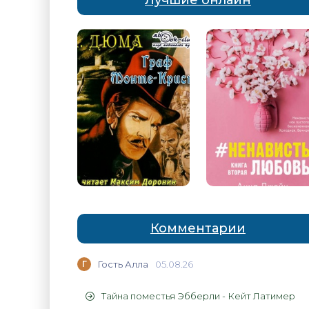
Лучшие онлайн
Комментарии
Г
Гость Алла
05.08.26
Тайна поместья Эбберли - Кейт Латимер