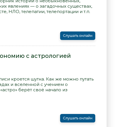
борник историй о необыкновенных,
их явлениях — о загадочных существах,
е, НЛО, телепатии, телепортации и т.п.
Слушать онлайн
рономию с астрологией
писи кроется шутка. Как же можно путать
здах и вселенной с учением о
«астро» берёт своё начало из
Слушать онлайн