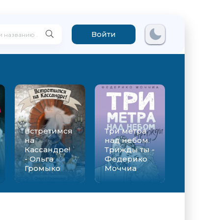
Войти
Встретимся
Три метра
на
над небом.
Кассандре!
Трижды ты -
- Ольга
Федерико
Громыко
Моччиа