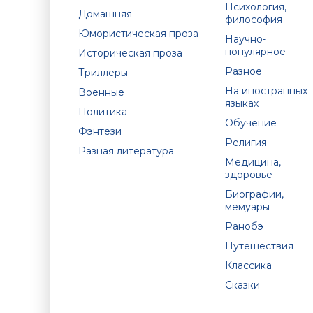
Психология,
Домашняя
философия
Юмористическая проза
Научно-
популярное
Историческая проза
Разное
Триллеры
На иностранных
Военные
языках
Политика
Обучение
Фэнтези
Религия
Разная литература
Медицина,
здоровье
Биографии,
мемуары
Ранобэ
Путешествия
Классика
Сказки