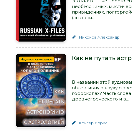
Эта книга — не просто с
необъяснимых, мистическ
привидениях, полтергейст
(знатоки...
Никонов Александр
Как не путать аст
Научно-популярное
В названии этой аудиоза
объективную науку о зве
гороскопах? Часть слова 
древнегреческого и в...
Кригер Борис