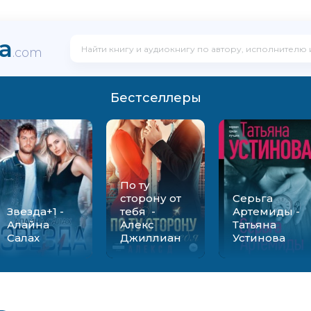
ka
.com
Бестселлеры
По ту
сторону от
Серьга
Звезда+1 -
тебя -
Артемиды -
Алайна
Алекс
Татьяна
Салах
Джиллиан
Устинова