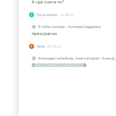
А где снига-то?
Г
Гость Алекс
24.09.25
Я тебя сломаю - Наталия Ладыгина
прексрасно
Г
Геля
20.06.25
#НенавистьЛюбовь. Книга вторая - Анна Джейн
😊👍🏻👍🏻👍🏻👍🏻👍🏻👍🏻👍🏻👍🏻👍🏻👍🏻😘