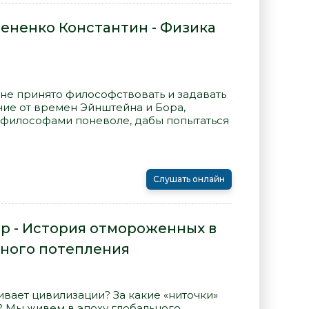
мененко Константин - Физика
не принято философствовать и задавать
чие от времен Эйнштейна и Бора,
 философами поневоле, дабы попытаться
Слушать онлайн
р - История отмороженных в
ьного потепления
ивает цивилизации? За какие «ниточки»
 Мы живем в эпоху глобального