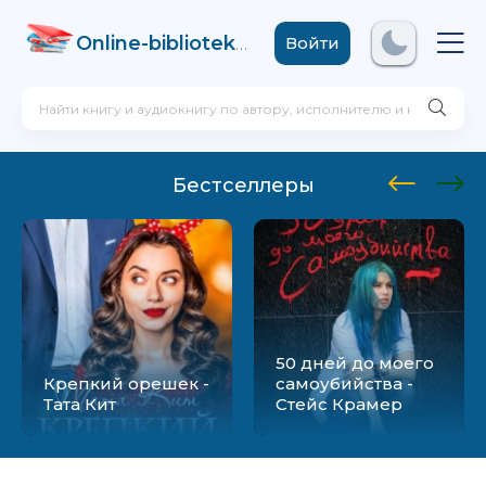
Online-biblioteka
.com
Войти
Бестселлеры
50 дней до моего
Крепкий орешек -
самоубийства -
Тата Кит
Стейс Крамер