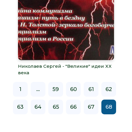
Николаев Сергей - "Великие" идеи XX
века
1
...
59
60
61
62
63
64
65
66
67
68