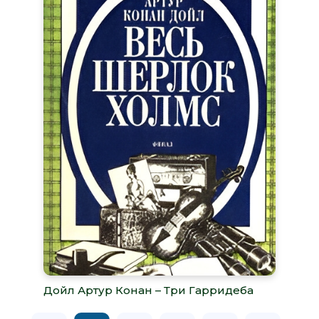
Дойл Артур Конан – Три Гарридеба