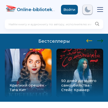
Online-biblioteka
.com
Войти
Бестселлеры
50 дней до моего
Крепкий орешек -
самоубийства -
Тата Кит
Стейс Крамер