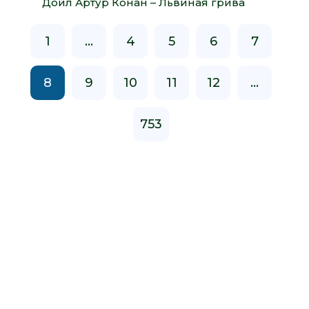
Дойл Артур Конан – Львиная грива
1
...
4
5
6
7
8
9
10
11
12
...
753