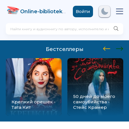
Online-biblioteka
.com
Войти
Бестселлеры
50 дней до моего
Крепкий орешек -
самоубийства -
Тата Кит
Стейс Крамер