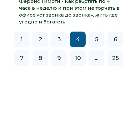
Феррис Тимоти - Как работать по 4
часа в неделю и при этом не торчать в
офисе «от звонка до звонка», жить где
угодно и богатеть
1
2
3
4
5
6
7
8
9
10
...
25