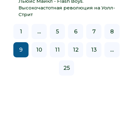
Льюис Майкл - Flash Boys.
Высокочастотная революция на Уолл-
Стрит
1
...
5
6
7
8
9
10
11
12
13
...
25