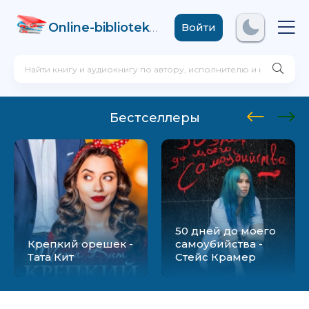
Online-biblioteka
.com
Войти
Бестселлеры
50 дней до моего
Крепкий орешек -
самоубийства -
Тата Кит
Стейс Крамер