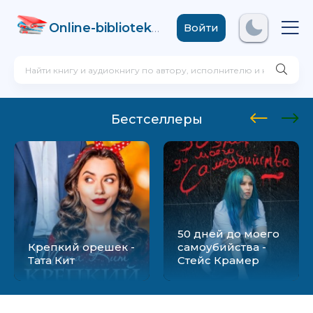
Online-biblioteka
.com
Войти
Бестселлеры
50 дней до моего
Крепкий орешек -
самоубийства -
Тата Кит
Стейс Крамер