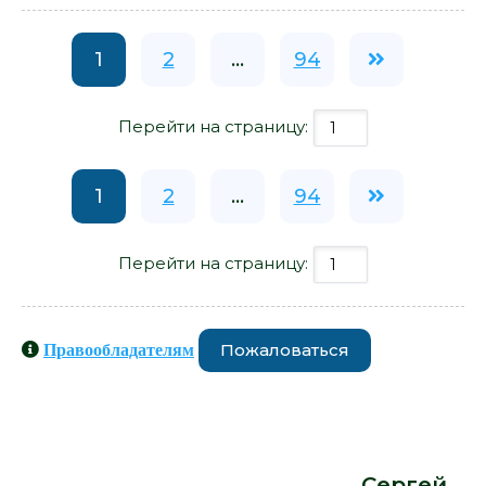
1
2
...
94
Перейти на страницу:
1
2
...
94
Перейти на страницу:
Пожаловаться
Правообладателям
Книги схожие с книгой «Страница
номер шесть. Член общества, или
Голодное время. Грачи улетели -
Сергей Носов» от автора -
Сергей