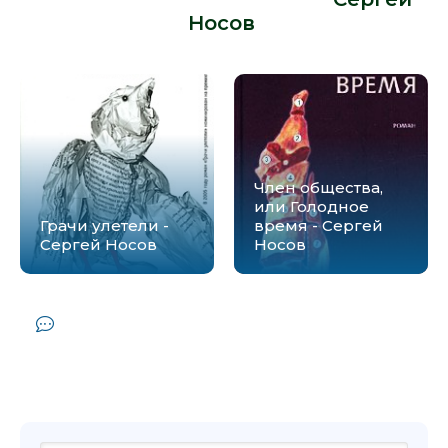
Носов
:
Член общества,
или Голодное
Грачи улетели -
время - Сергей
Сергей Носов
Носов
Комментарии и отзывы (0) к книге
"Страница номер шесть. Член общества,
или Голодное время. Грачи улетели -
Сергей Носов"