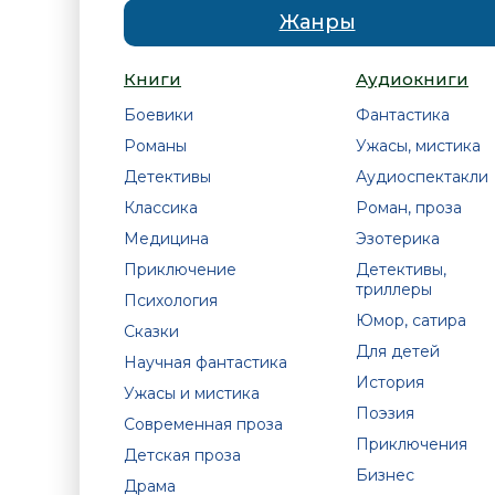
Жанры
Книги
Аудиокниги
Боевики
Фантастика
Романы
Ужасы, мистика
Детективы
Аудиоспектакли
Классика
Роман, проза
Медицина
Эзотерика
Приключение
Детективы,
триллеры
Психология
Юмор, сатира
Сказки
Для детей
Научная фантастика
История
Ужасы и мистика
Поэзия
Современная проза
Приключения
Детская проза
Бизнес
Драма