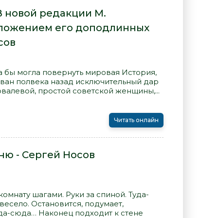
В новой редакции М.
иложением его доподлинных
сов
а бы могла повернуть мировая История,
ован полвека назад исключительный дар
овалевой, простой советской женщины,...
Читать онлайн
ню - Сергей Носов
омнату шагами. Руки за спиной. Туда-
весело. Остановится, подумает,
уда-сюда… Наконец подходит к стене