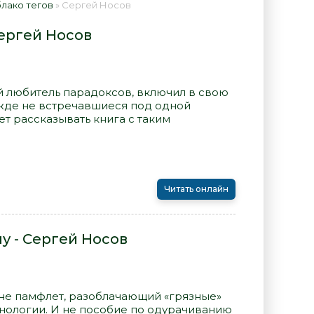
лако тегов
» Сергей Носов
ергей Носов
й любитель парадоксов, включил в свою
ежде не встречавшиеся под одной
т рассказывать книга с таким
Читать онлайн
у - Сергей Носов
 не памфлет, разоблачающий «грязные»
ологии. И не пособие по одурачиванию