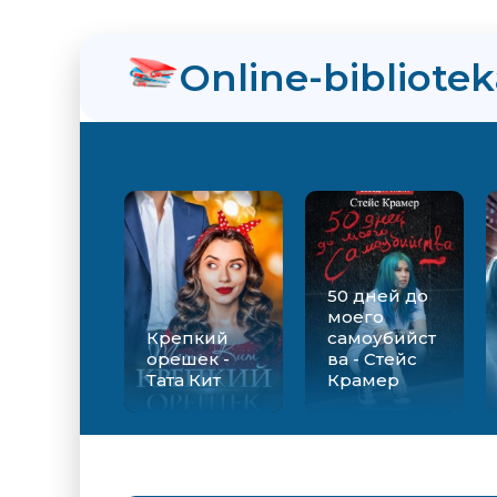
Online-bibliote
50 дней до
моего
Крепкий
самоубийст
орешек -
ва - Стейс
Тата Кит
Крамер