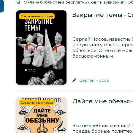
Онлайн библиотека бесплатных книг и аудиокниг
»
Об
Закрытие темы - С
Современная проза
Сергей Носов, известны
новую книгу тексты, пр
обложкой. О чём же може
бесцеремонным...
Сергей Носов
Дайте мне обезьян
Современная проза
Это не учебник жизни. И
предвыборные политтехн