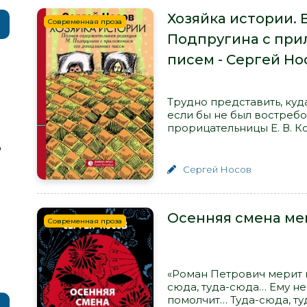
Хозяйка истории. 
Современная проза
Подпругина с пр
писем - Сергей Но
Трудно представить, куд
если бы не был востреб
прорицательницы Е. В. К
р
Сергей Носов
Осенняя смена ме
Современная проза
«Роман Петрович мерит к
сюда, туда-сюда… Ему не
помолчит… Туда-сюда, т