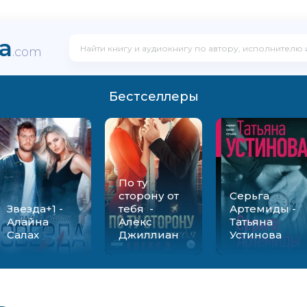
ka
.com
Бестселлеры
По ту
сторону от
Серьга
Звезда+1 -
тебя -
Артемиды -
Алайна
Алекс
Татьяна
Салах
Джиллиан
Устинова