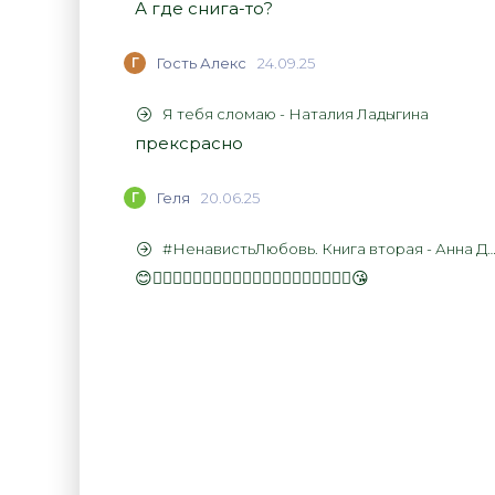
А где снига-то?
Г
Гость Алекс
24.09.25
Я тебя сломаю - Наталия Ладыгина
прексрасно
Г
Геля
20.06.25
#НенавистьЛюбовь. Книга вторая - Анна Джейн
😊👍🏻👍🏻👍🏻👍🏻👍🏻👍🏻👍🏻👍🏻👍🏻👍🏻😘