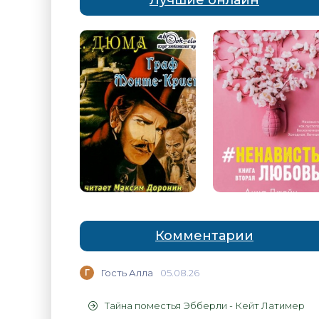
Лучшие онлайн
Комментарии
Г
Гость Алла
05.08.26
Тайна поместья Эбберли - Кейт Латимер