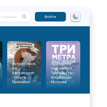
Войти
Встретимся
Три метра
на
над небом.
Кассандре!
Трижды ты -
- Ольга
Федерико
Громыко
Моччиа