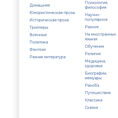
Психология,
Домашняя
философия
Юмористическая проза
Научно-
популярное
Историческая проза
Разное
Триллеры
На иностранных
Военные
языках
Политика
Обучение
Фэнтези
Религия
Разная литература
Медицина,
здоровье
Биографии,
мемуары
Ранобэ
Путешествия
Классика
Сказки