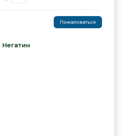
Пожаловаться
сподня - Игорь Негатин» от
 Негатин
: