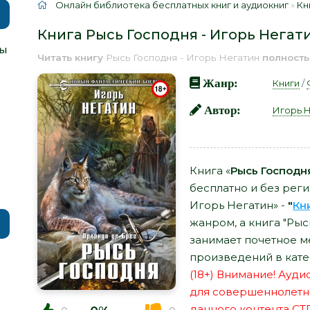
Онлайн библиотека бесплатных книг и аудиокниг
»
Кн
Книга Рысь Господня - Игорь Негат
Ты
Читать книгу
Рысь Господня - Игорь Негатин
полност
Жанр:
Книги
/
Автор:
Игорь 
Книга «
Рысь Господня
бесплатно и без реги
Игорь Негатин» -
"
Кн
жанром, а книга "Рыс
занимает почетное м
произведений в кате
(18+) Внимание! Ауд
для совершеннолетн
данного контента СТ