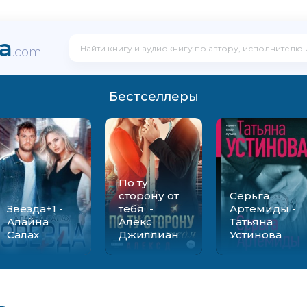
ka
.com
Бестселлеры
По ту
сторону от
Серьга
Звезда+1 -
тебя -
Артемиды -
Алайна
Алекс
Татьяна
Салах
Джиллиан
Устинова