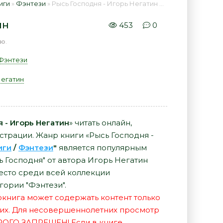
иги
»
Фэнтези
» Рысь Господня - Игорь Негатин 📕 - Книга онлайн бесплатно
ин
453
0
ью
.
Фэнтези
Негатин
 - Игорь Негатин
» читать онлайн,
страции. Жанр книги «Рысь Господня -
иги
/
Фэнтези
"
является популярным
ь Господня" от автора Игорь Негатин
есто среди всей коллекции
гории "Фэнтези".
иокнига может содержать контент только
их. Для несовершеннолетних просмотр
РОГО ЗАПРЕЩЕН! Если в книге