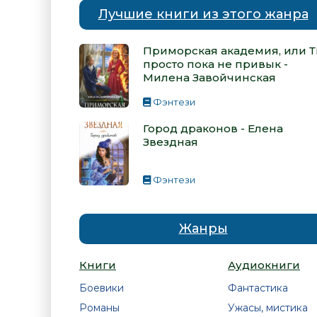
Лучшие книги из этого жанра
Приморская академия, или 
просто пока не привык -
Милена Завойчинская
Фэнтези
Город драконов - Елена
Звездная
Фэнтези
Жанры
Книги
Аудиокниги
Боевики
Фантастика
Романы
Ужасы, мистика