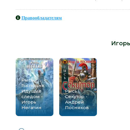
Правообладателям
Книги схожие с книгой «Рысь Го
автора -
Игорь
Рысь
Господня.
Идущие
Рысь.
следом -
Секутор -
Игорь
Андрей
Негатин
Посняков