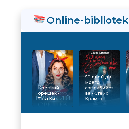
нра
Online-bibliote
ли Ты просто пока не привык - Милена Завойчинская
Звездная
50 дней до
моего
Крепкий
самоубийст
орешек -
ва - Стейс
Тата Кит
Крамер