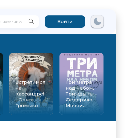
Войти
Встретимся
Три метра
на
над небом.
Кассандре!
Трижды ты -
- Ольга
Федерико
Громыко
Моччиа