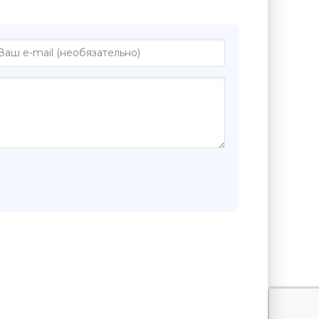
"Рысь Господня - Игорь Негатин"