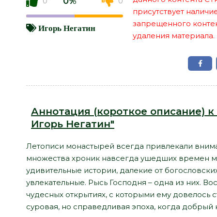
0%
0
0
присутствует наличи
запрещенного контент
Игорь Негатин
удаления материала.
Аннотация (короткое описание) к 
Игорь Негатин"
Летописи монастырей всегда привлекали внима
множества хроник навсегда ушедших времен 
удивительные истории, далекие от богословских
увлекательные. Рысь Господня – одна из них. В
чудесных открытиях, с которыми ему довелось ст
суровая, но справедливая эпоха, когда добрый