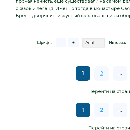
прочая нечисть, еще существовали на самом де
сказок и легенд. Именно тогда в монастыре С
Брег – дворянин, искусный фехтовальщик и обор
Шрифт:
-
+
Интервал:
1
2
...
Перейти на стран
1
2
...
Перейти на стран