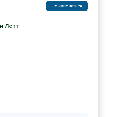
Пожаловаться
и сексуален - Кэти Летт» от
и Летт
:
Чертовски сексуален - Кэти Летт"