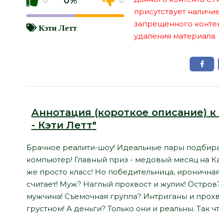
0%
0
0
присутствует наличи
запрещенного контент
Кэти Летт
удаления материала.
Аннотация (короткое описание) к
- Кэти Летт"
Брачное реалити-шоу! Идеальные пары подбир
компьютер! Главный приз - медовый месяц на К
же просто класс! Но победительница, ироничная
считает! Муж? Наглый прохвост и жулик! Остров?
мужчина! Съемочная группа? Интриганы и прох
грустном! А деньги? Только они и реальны. Так 