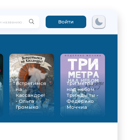
Войти
Встретимся
Три метра
на
над небом.
Кассандре!
Трижды ты -
- Ольга
Федерико
Громыко
Моччиа