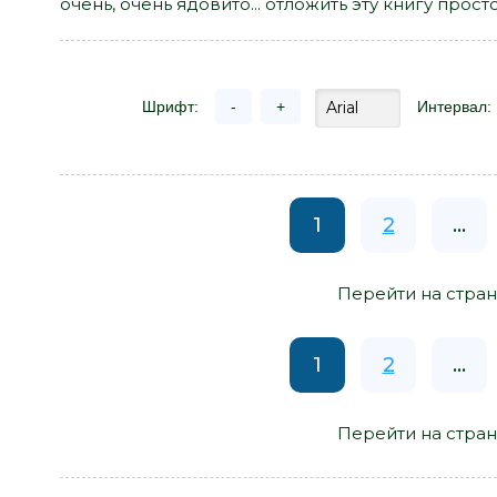
очень, очень ядовито... отложить эту книгу прос
Шрифт:
-
+
Интервал:
1
2
...
Перейти на стран
1
2
...
Перейти на стран