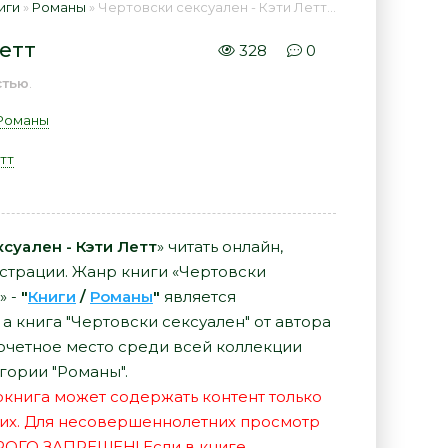
иги
»
Романы
» Чертовски сексуален - Кэти Летт 📕 - Книга онлайн бесплатно
Летт
328
0
стью
.
Романы
тт
суален - Кэти Летт
» читать онлайн,
истрации. Жанр книги «Чертовски
» -
"
Книги
/
Романы
"
является
а книга "Чертовски сексуален" от автора
почетное место среди всей коллекции
гории "Романы".
иокнига может содержать контент только
их. Для несовершеннолетних просмотр
РОГО ЗАПРЕЩЕН! Если в книге