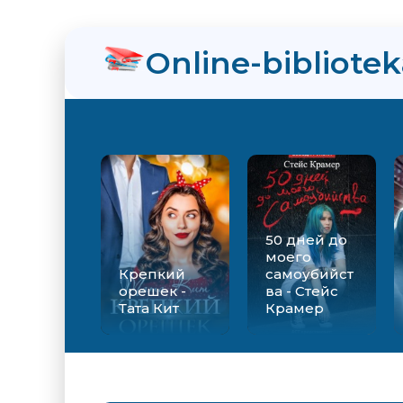
нра
Online-bibliote
ит
50 дней до
моего
Крепкий
самоубийст
орешек -
ва - Стейс
Тата Кит
Крамер