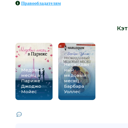
Правообладателям
Книги схожие с книгой «Чертовск
автора -
Кэт
Неожидан
Медовый
ный
месяц в
медовый
Париже -
месяц -
Джоджо
Барбара
Мойес
Уоллес
Комментарии и отзывы (0) к книге "