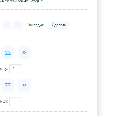
то невозможно! Vogue
-
+
Закладка:
Сделать
77
ицу:
77
ицу: