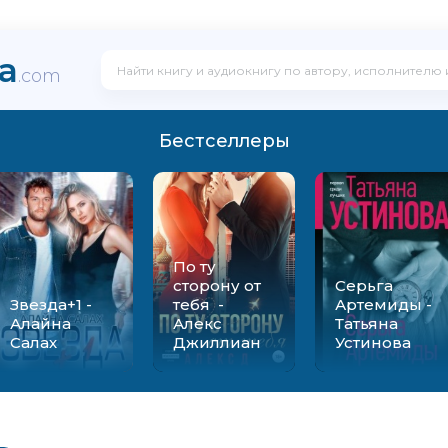
ka
.com
Бестселлеры
По ту
сторону от
Серьга
Звезда+1 -
тебя -
Артемиды -
Алайна
Алекс
Татьяна
Салах
Джиллиан
Устинова