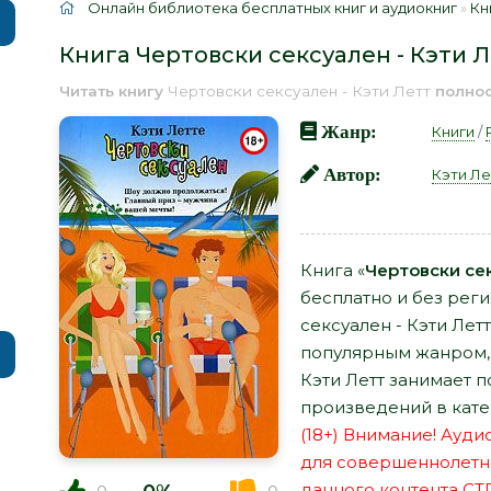
Онлайн библиотека бесплатных книг и аудиокниг
»
Кн
Книга Чертовски сексуален - Кэти 
Читать книгу
Чертовски сексуален - Кэти Летт
полно
Жанр:
Книги
/
Автор:
Кэти Ле
Книга «
Чертовски сек
бесплатно и без рег
сексуален - Кэти Летт
популярным жанром, 
Кэти Летт занимает 
произведений в кате
(18+) Внимание! Ауд
для совершеннолетн
данного контента СТ