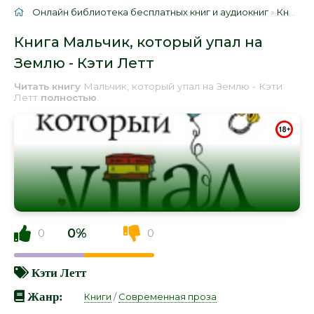
Онлайн библиотека бесплатных книг и аудиокниг
»
Книги
»
Книга Мальчик, который упал на
Землю - Кэти Летт
Читать книгу
Мальчик, который упал на Землю - Кэти
Летт
полностью
.
0%
0
0
Кэти Летт
Жанр:
Книги
/
Современная проза