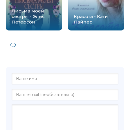
Письма моей
сестры - Элис
Красота - Кэти
Петерсон
Пайпер
Комментарии и отзывы (0) к книге
"Мальчик, который упал на Землю - Кэти
Летт"