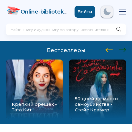
Online-biblioteka
.com
Войти
Бестселлеры
50 дней до моего
Крепкий орешек -
самоубийства -
Тата Кит
Стейс Крамер