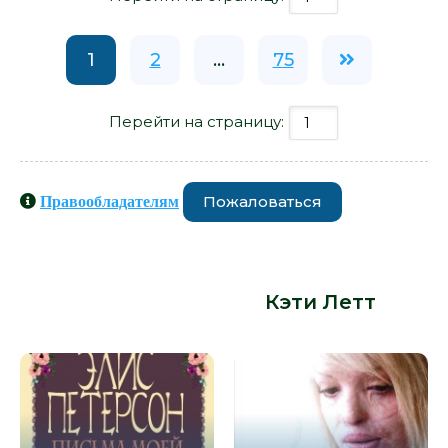
1
2
...
75
Перейти на страницу:
Пожаловаться
Правообладателям
Книги схожие с книгой «Мальчик,
который упал на Землю - Кэти
Летт» от автора -
Кэти Летт
: