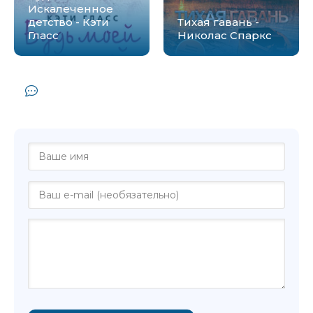
Искалеченное
детство - Кэти
Тихая гавань -
Гласс
Николас Спаркс
Комментарии и отзывы (0) к книге
"Письма моей сестры - Элис Петерсон"