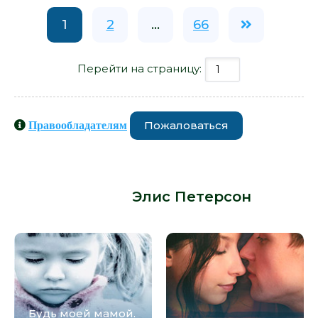
1
2
...
66
Перейти на страницу:
Пожаловаться
Правообладателям
Книги схожие с книгой «Письма
моей сестры - Элис Петерсон» от
автора -
Элис Петерсон
:
Будь моей мамой.