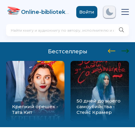
Online-biblioteka
.com
Войти
Бестселлеры
50 дней до моего
Крепкий орешек -
самоубийства -
Тата Кит
Стейс Крамер