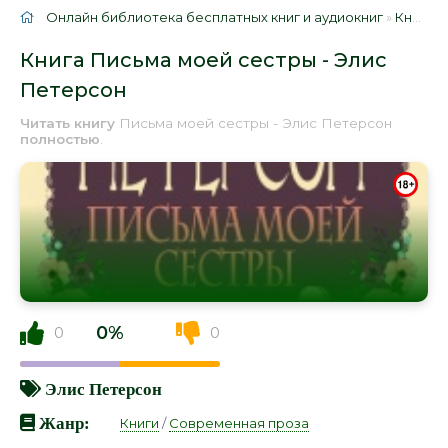
Онлайн библиотека бесплатных книг и аудиокниг
»
Книги
»
Книга Письма моей сестры - Элис
Петерсон
Читать книгу
Письма моей сестры - Элис Петерсон
полностью
.
0%
0
0
Элис Петерсон
Жанр:
Книги
/
Современная проза