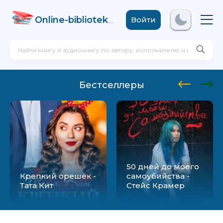
Online-biblioteka
.com
Войти
Бестселлеры
50 дней до моего
Крепкий орешек -
самоубийства -
Тата Кит
Стейс Крамер