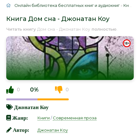
Онлайн библиотека бесплатных книг и аудиокниг
»
Книги
»
Книга Дом сна - Джонатан Коу
Читать книгу
Дом сна - Джонатан Коу
полностью
.
0%
0
0
Джонатан Коу
Жанр:
Книги
/
Современная проза
Автор:
Джонатан Коу