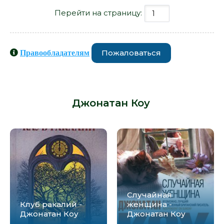
Перейти на страницу:
Пожаловаться
Правообладателям
Книги схожие с книгой «Дом сна -
Джонатан Коу» от автора -
Джонатан Коу
:
Случайная
Клуб ракалий -
женщина -
Джонатан Коу
Джонатан Коу