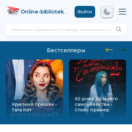
Online-biblioteka
.com
Войти
Бестселлеры
50 дней до моего
Крепкий орешек -
самоубийства -
Тата Кит
Стейс Крамер