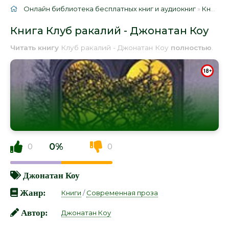
Онлайн библиотека бесплатных книг и аудиокниг
»
Книги
»
Книга Клуб ракалий - Джонатан Коу
Читать книгу
Клуб ракалий - Джонатан Коу
полностью
.
0%
0
0
Джонатан Коу
Жанр:
Книги
/
Современная проза
Автор:
Джонатан Коу