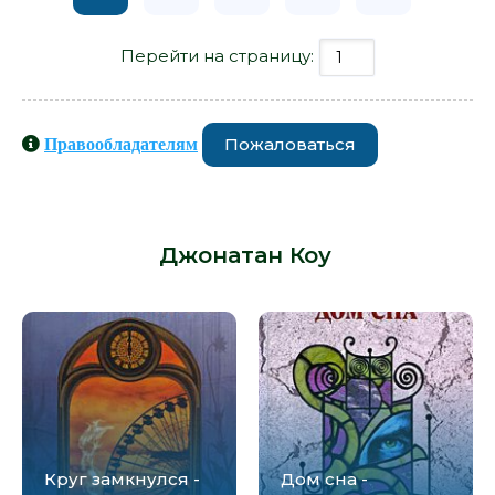
Перейти на страницу:
Пожаловаться
Правообладателям
Книги схожие с книгой «Клуб
ракалий - Джонатан Коу» от автора -
Джонатан Коу
:
Круг замкнулся -
Дом сна -