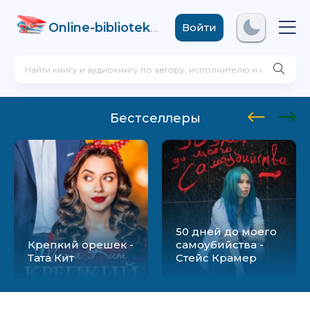
Online-biblioteka
.com
Войти
Бестселлеры
50 дней до моего
Крепкий орешек -
самоубийства -
Тата Кит
Стейс Крамер