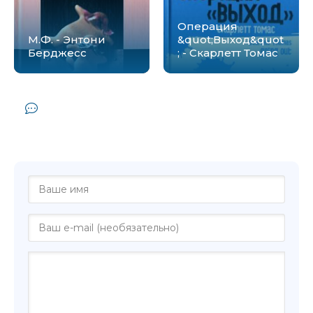
Операция
М.Ф. - Энтони
&quot;Выход&quot
Берджесс
; - Скарлетт Томас
Комментарии и отзывы (0) к книге
"Волшебник Ришикеша - Мария
Мансурова"