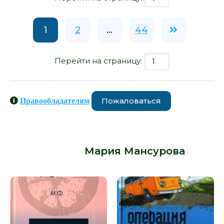
1
2
...
44
Перейти на страницу:
Пожаловаться
Правообладателям
Книги схожие с книгой «Волшебник
Ришикеша - Мария Мансурова» от
автора -
Мария Мансурова
: