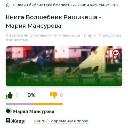
Онлайн библиотека бесплатных книг и аудиокниг
»
Книги
»
Книга Волшебник Ришикеша -
Мария Мансурова
Читать книгу
Волшебник Ришикеша - Мария Мансурова
полностью
.
0%
0
0
Мария Мансурова
Жанр:
Книги
/
Современная проза