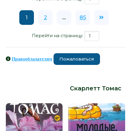
1
2
...
85
Перейти на страницу:
Пожаловаться
Правообладателям
Книги схожие с книгой «Операция
&quot;Выход&quot; - Скарлетт
Томас» от автора -
Скарлетт Томас
: