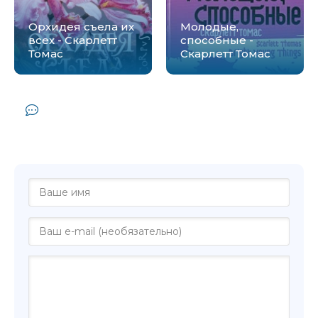
Орхидея съела их
Молодые,
всех - Скарлетт
способные -
Томас
Скарлетт Томас
Комментарии и отзывы (0) к книге
"Операция &quot;Выход&quot; - Скарлетт
Томас"