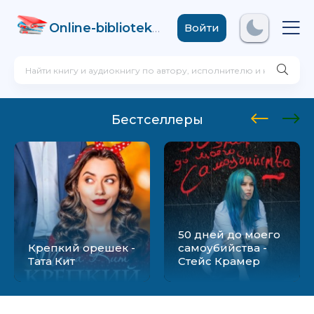
Online-biblioteka
.com
Войти
Бестселлеры
50 дней до моего
Крепкий орешек -
самоубийства -
Тата Кит
Стейс Крамер