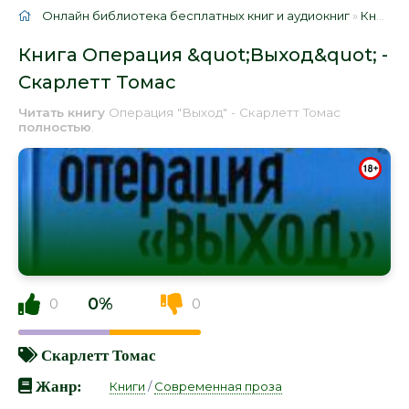
Онлайн библиотека бесплатных книг и аудиокниг
»
Книги
»
Книга Операция &quot;Выход&quot; -
Скарлетт Томас
Читать книгу
Операция "Выход" - Скарлетт Томас
полностью
.
0%
0
0
Скарлетт Томас
Жанр:
Книги
/
Современная проза