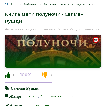
Онлайн библиотека бесплатных книг и аудиокниг
»
Книги
»
Книга Дети полуночи - Салман
Рушди
Читать книгу
Дети полуночи - Салман Рушди
полностью
.
100%
1
0
Салман Рушди
Жанр:
Книги
/
Современная проза
Автор:
Салман Рушди