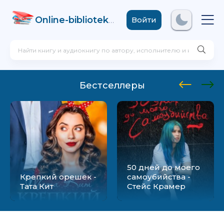
Online-biblioteka
.com
Войти
Бестселлеры
50 дней до моего
Крепкий орешек -
самоубийства -
Тата Кит
Стейс Крамер