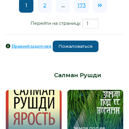
1
2
...
173
Перейти на страницу:
Пожаловаться
Правообладателям
Книги схожие с книгой «Дети
полуночи - Салман Рушди» от
автора -
Салман Рушди
:
Земля под ее