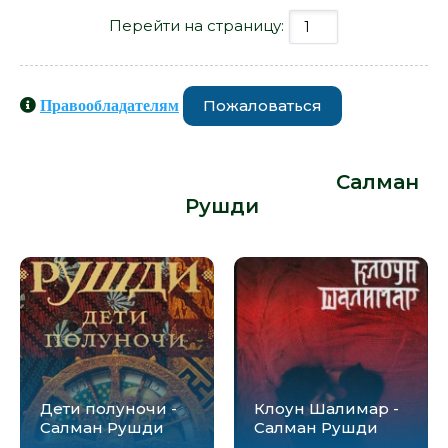
Перейти на страницу:
Пожаловаться
Правообладателям
Книги схожие с книгой «Ярость -
Салман Рушди» от автора -
Салман
Рушди
:
Дети полуночи -
Клоун Шалимар -
Салман Рушди
Салман Рушди