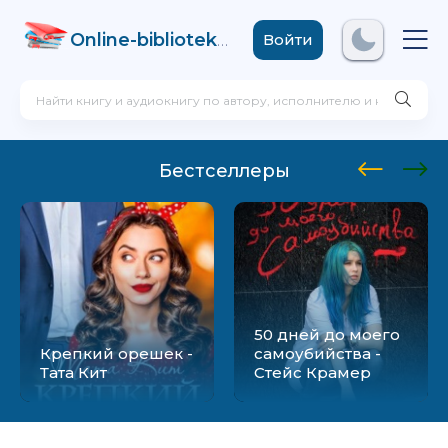
Online-biblioteka
.com
Войти
Бестселлеры
50 дней до моего
Крепкий орешек -
самоубийства -
Тата Кит
Стейс Крамер