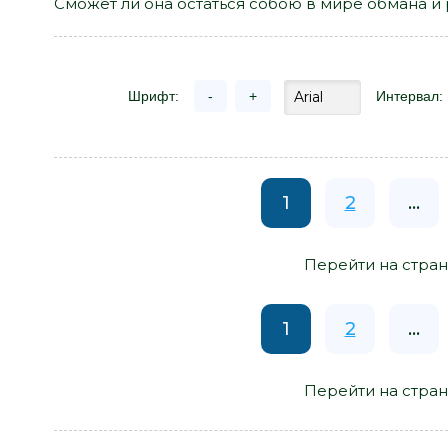
Сможет ли она остаться собою в мире обмана 
Шрифт:
-
+
Интервал:
1
2
...
Перейти на стран
1
2
...
Перейти на стран