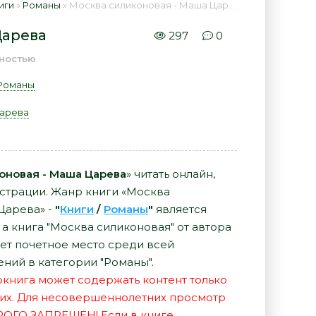
иги
»
Романы
» Москва силиконовая - Маша Царева 📕 - Книга онлайн бесплатно
Царева
297
0
ностью
.
Романы
арева
оновая - Маша Царева
» читать онлайн,
истрации. Жанр книги «Москва
Царева» -
"
Книги
/
Романы
"
является
а книга "Москва силиконовая" от автора
т почетное место среди всей
ний в категории "Романы".
иокнига может содержать контент только
их. Для несовершеннолетних просмотр
РОГО ЗАПРЕЩЕН! Если в книге