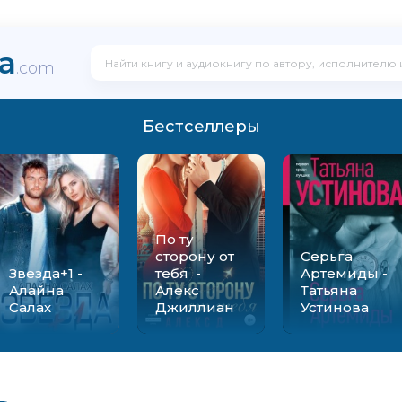
ka
.com
Бестселлеры
По ту
сторону от
Серьга
Звезда+1 -
тебя -
Артемиды -
Алайна
Алекс
Татьяна
Салах
Джиллиан
Устинова