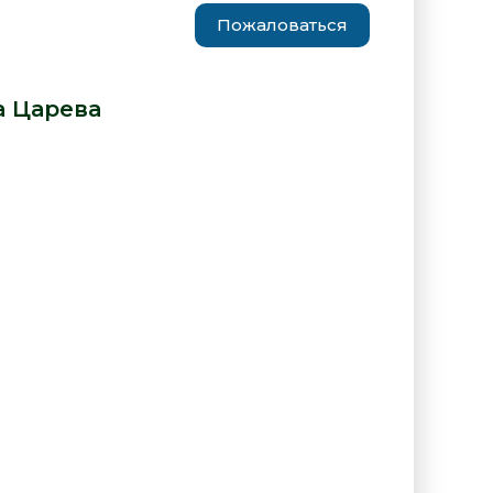
Пожаловаться
иликоновая - Маша Царева» от
 Царева
:
ге "Москва силиконовая - Маша
"