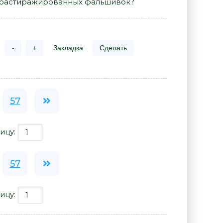
и растиражированных фальшивок?
-
+
Закладка:
Сделать
57
ицу:
57
ицу: