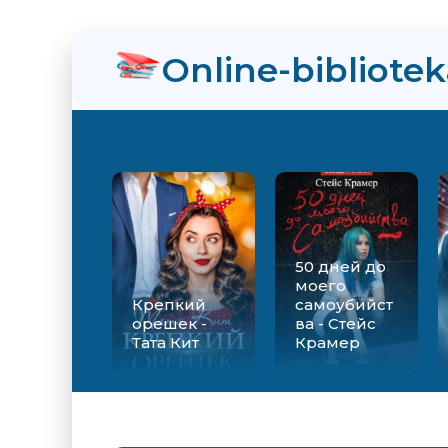
нра
Online-bibliote
ит
50 дней до
моего
Крепкий
самоубийст
орешек -
ва - Стейс
Тата Кит
Крамер