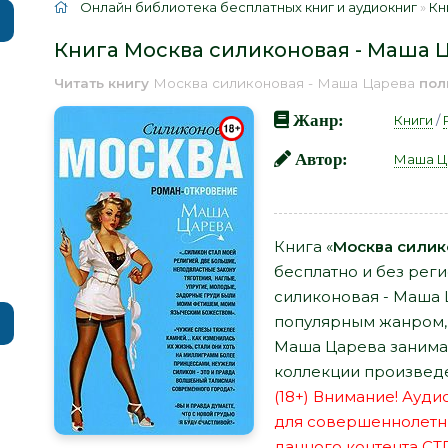
Онлайн библиотека бесплатных книг и аудиокниг
»
Кн
Книга Москва силиконовая - Маша 
Читать книгу
Москва силиконовая - Маша Царева
пол
Жанр:
Книги
/
Автор:
Маша Ц
Книга «
Москва силик
бесплатно и без рег
силиконовая - Маша 
популярным жанром, 
Маша Царева занимае
коллекции произведе
(18+) Внимание! Ауд
для совершеннолетн
данного контента СТ